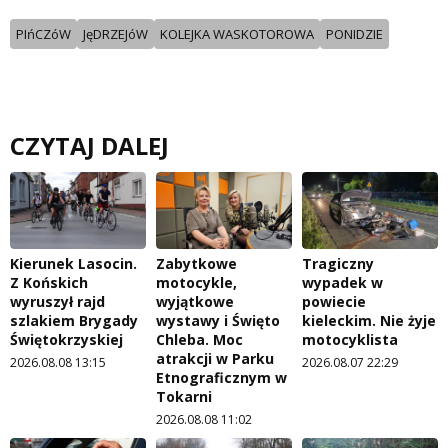
PIńCZóW
JęDRZEJóW
KOLEJKA WASKOTOROWA
PONIDZIE
CZYTAJ DALEJ
Kierunek Lasocin.
Zabytkowe
Tragiczny
Z Końskich
motocykle,
wypadek w
wyruszył rajd
wyjątkowe
powiecie
szlakiem Brygady
wystawy i Święto
kieleckim. Nie żyje
Świętokrzyskiej
Chleba. Moc
motocyklista
atrakcji w Parku
2026.08.08 13:15
2026.08.07 22:29
Etnograficznym w
Tokarni
2026.08.08 11:02