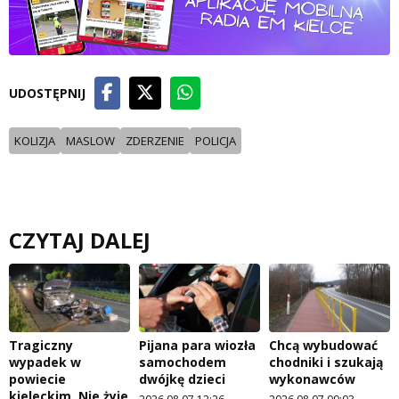
UDOSTĘPNIJ
KOLIZJA
MASLOW
ZDERZENIE
POLICJA
CZYTAJ DALEJ
Tragiczny
Pijana para wiozła
Chcą wybudować
wypadek w
samochodem
chodniki i szukają
powiecie
dwójkę dzieci
wykonawców
kieleckim. Nie żyje