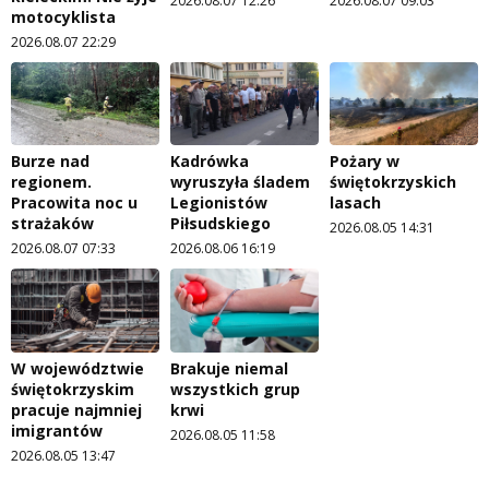
2026.08.07 12:26
2026.08.07 09:03
motocyklista
2026.08.07 22:29
Burze nad
Kadrówka
Pożary w
regionem.
wyruszyła śladem
świętokrzyskich
Pracowita noc u
Legionistów
lasach
strażaków
Piłsudskiego
2026.08.05 14:31
2026.08.07 07:33
2026.08.06 16:19
W województwie
Brakuje niemal
świętokrzyskim
wszystkich grup
pracuje najmniej
krwi
imigrantów
2026.08.05 11:58
2026.08.05 13:47