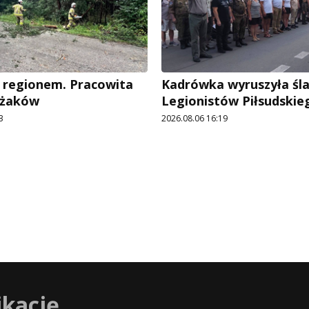
 regionem. Pracowita
Kadrówka wyruszyła śl
ażaków
Legionistów Piłsudskie
3
2026.08.06 16:19
ikację