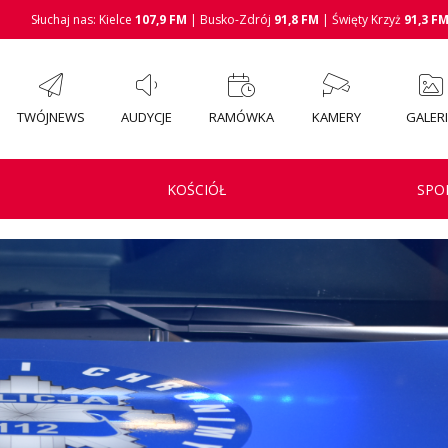
Słuchaj nas: Kielce
107,9 FM
| Busko-Zdrój
91,8 FM
| Święty Krzyż
91,3 F
TWÓJNEWS
AUDYCJE
RAMÓWKA
KAMERY
GALER
KOŚCIÓŁ
SPO