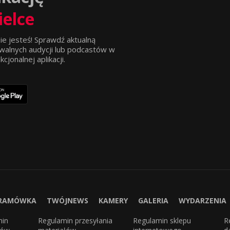
ielce
ie jesteś! Sprawdź aktualną
walnych audycji lub podcastów w
jonalnej aplikacji.
RAMÓWKA
TWÓJNEWS
KAMERY
GALERIA
WYDARZENIA
min
Regulamin przesyłania
Regulamin sklepu
R