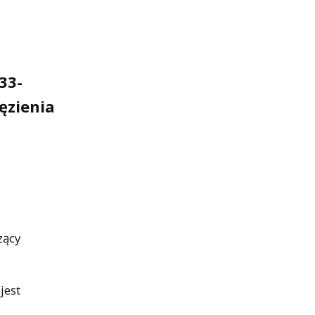
33-
ęzienia
zący
jest