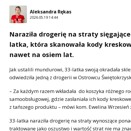
Aleksandra Rękas
2026.05.19 14:44
Naraziła drogerię na straty sięgające
latka, która skanowała kody kreskow
nawet na osiem lat.
Jak ustalili mundurowi, 33-latka swoją okradała skle
odwiedziła jedną z drogerii w Ostrowcu Świętokrzys
– Za każdym razem wkładała do koszyka różnego rod
samoobsługowej, gdzie zasłaniała ich kody kreskowe
z tańszego produktu – mówi kom. Ewelina Wrzesień 
33-latka naraziła drogerię na straty wynoszące ponad
traktowane jako oszustwo i wartość strat nie ma zna