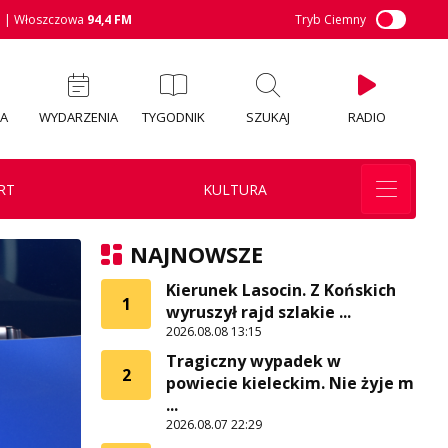
M
| Włoszczowa
94,4 FM
Tryb Ciemny
IA
WYDARZENIA
TYGODNIK
SZUKAJ
RADIO
RT
KULTURA
NAJNOWSZE
Kierunek Lasocin. Z Końskich
1
wyruszył rajd szlakie ...
2026.08.08 13:15
Tragiczny wypadek w
2
powiecie kieleckim. Nie żyje m
...
2026.08.07 22:29