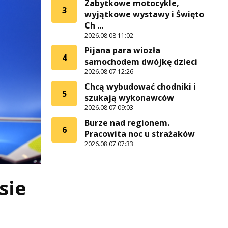
Zabytkowe motocykle,
3
wyjątkowe wystawy i Święto
Ch ...
2026.08.08 11:02
Pijana para wiozła
4
samochodem dwójkę dzieci
2026.08.07 12:26
Chcą wybudować chodniki i
5
szukają wykonawców
2026.08.07 09:03
Burze nad regionem.
6
Pracowita noc u strażaków
2026.08.07 07:33
sie