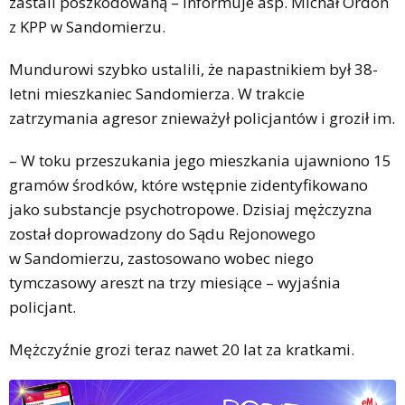
zastali poszkodowaną – informuje asp. Michał Ordon
z KPP w Sandomierzu.
Mundurowi szybko ustalili, że napastnikiem był 38-
letni mieszkaniec Sandomierza. W trakcie
zatrzymania agresor znieważył policjantów i groził im.
– W toku przeszukania jego mieszkania ujawniono 15
gramów środków, które wstępnie zidentyfikowano
jako substancje psychotropowe. Dzisiaj mężczyzna
został doprowadzony do Sądu Rejonowego
w Sandomierzu, zastosowano wobec niego
tymczasowy areszt na trzy miesiące – wyjaśnia
policjant.
Mężczyźnie grozi teraz nawet 20 lat za kratkami.