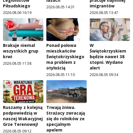
Legionistów
lasach
pracuje najmniej
Piłsudskiego
imigrantów
2026.08.05 14:31
2026.08.06 16:19
2026.08.05 13:47
Brakuje niemal
Ponad połowa
W
wszystkich grup
mieszkańców
Świętokrzyskiem
krwi
Świętokrzyskiego
będzie nawet 38
ma problem z
stopni. Wydano
2026.08.05 11:58
otyłością
alert
2026.08.05 11:10
2026.08.05 09:34
Ruszamy z kolejną
Trwają żniwa.
podpowiedzią w
Strażacy zwracają
naszej Wakacyjnej
się do rolników ze
Grze Terenowej!
specjalnym
apelem
2026.08.05 09:12