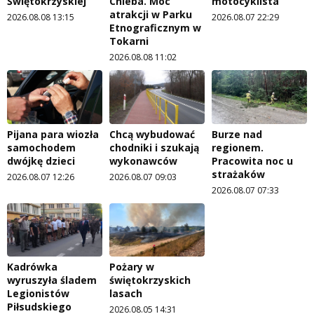
Świętokrzyskiej
Chleba. Moc
motocyklista
atrakcji w Parku
2026.08.08 13:15
2026.08.07 22:29
Etnograficznym w
Tokarni
2026.08.08 11:02
Pijana para wiozła
Chcą wybudować
Burze nad
samochodem
chodniki i szukają
regionem.
dwójkę dzieci
wykonawców
Pracowita noc u
strażaków
2026.08.07 12:26
2026.08.07 09:03
2026.08.07 07:33
Kadrówka
Pożary w
wyruszyła śladem
świętokrzyskich
Legionistów
lasach
Piłsudskiego
2026.08.05 14:31