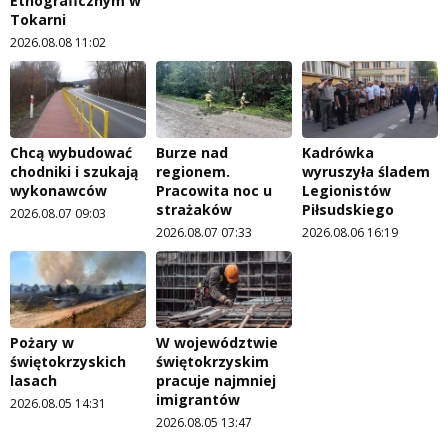
Etnograficznym w
Tokarni
2026.08.08 11:02
Chcą wybudować
Burze nad
Kadrówka
chodniki i szukają
regionem.
wyruszyła śladem
wykonawców
Pracowita noc u
Legionistów
strażaków
Piłsudskiego
2026.08.07 09:03
2026.08.07 07:33
2026.08.06 16:19
Pożary w
W województwie
świętokrzyskich
świętokrzyskim
lasach
pracuje najmniej
imigrantów
2026.08.05 14:31
2026.08.05 13:47