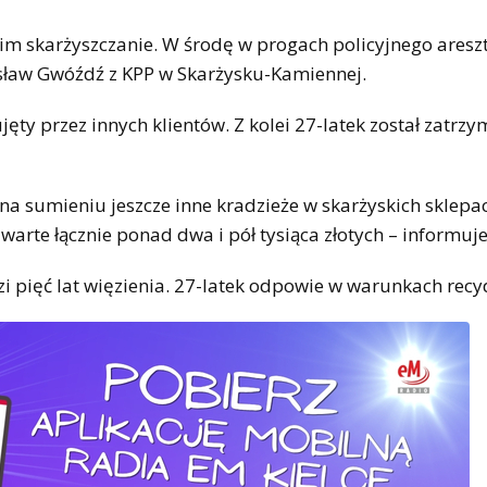
 im skarżyszczanie. W środę w progach policyjnego aresz
osław Gwóźdź z KPP w Skarżysku-Kamiennej.
ujęty przez innych klientów. Z kolei 27-latek został zatrz
 na sumieniu jeszcze inne kradzieże w skarżyskich sklepac
warte łącznie ponad dwa i pół tysiąca złotych – informuje
ozi pięć lat więzienia. 27-latek odpowie w warunkach rec