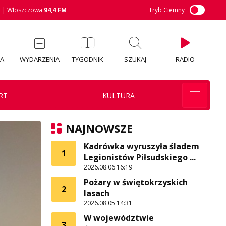
M
| Włoszczowa
94,4 FM
Tryb Ciemny
IA
WYDARZENIA
TYGODNIK
SZUKAJ
RADIO
RT
KULTURA
NAJNOWSZE
Kadrówka wyruszyła śladem
1
Legionistów Piłsudskiego ...
2026.08.06 16:19
Pożary w świętokrzyskich
2
lasach
2026.08.05 14:31
W województwie
3