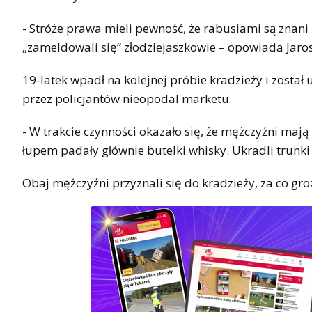
- Stróże prawa mieli pewność, że rabusiami są znani
„zameldowali się” złodziejaszkowie – opowiada Jar
19-latek wpadł na kolejnej próbie kradzieży i został 
przez policjantów nieopodal marketu.
- W trakcie czynności okazało się, że mężczyźni mają
łupem padały głównie butelki whisky. Ukradli trunki 
Obaj mężczyźni przyznali się do kradzieży, za co gr