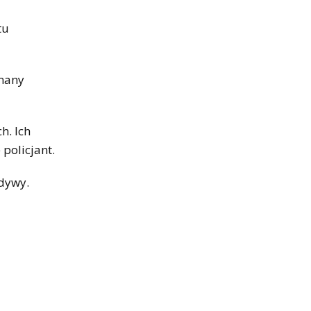
tu
ymany
h. Ich
 policjant.
ydywy.