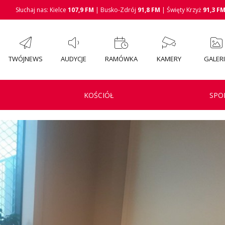
Słuchaj nas: Kielce
107,9 FM
| Busko-Zdrój
91,8 FM
| Święty Krzyż
91,3 F
TWÓJNEWS
AUDYCJE
RAMÓWKA
KAMERY
GALER
KOŚCIÓŁ
SPO