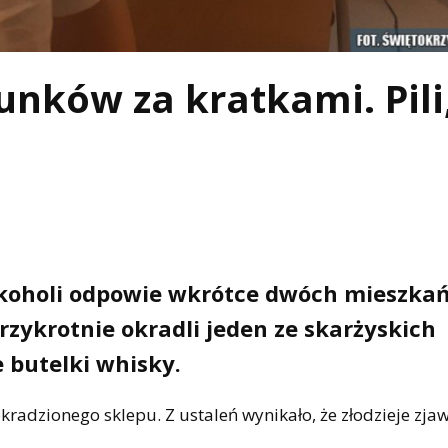
nków za kratkami. Pili,
lkoholi odpowie wkrótce dwóch mieszka
rzykrotnie okradli jeden ze skarżyskich
 butelki whisky.
adzionego sklepu. Z ustaleń wynikało, że złodzieje zjawi