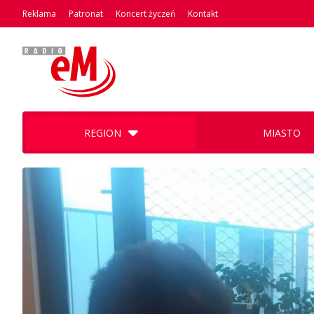
Reklama
Patronat
Koncert życzeń
Kontakt
REGION
MIASTO