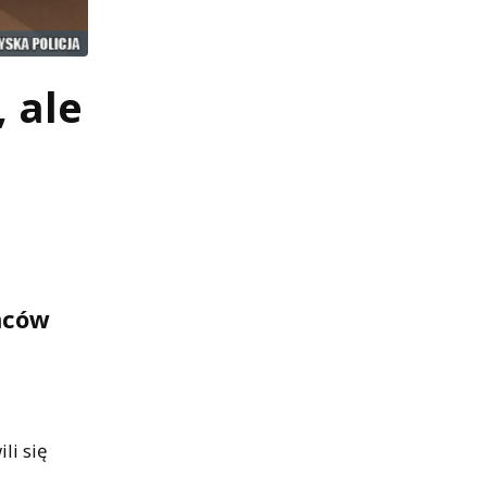
 ale
ńców
li się