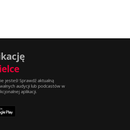
ikację
ielce
ie jesteś! Sprawdź aktualną
walnych audycji lub podcastów w
jonalnej aplikacji.