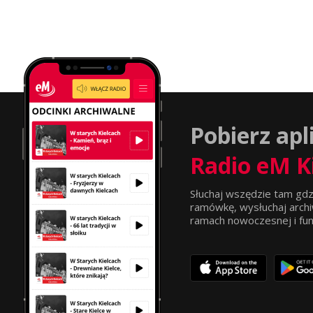
Pobierz apl
Radio eM K
Słuchaj wszędzie tam gdz
ramówkę, wysłuchaj archi
ramach nowoczesnej i funkc