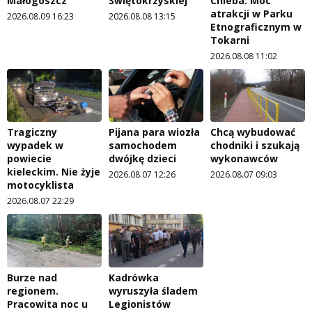
Małogoszcz
Świętokrzyskiej
Chleba. Moc
atrakcji w Parku
2026.08.09 16:23
2026.08.08 13:15
Etnograficznym w
Tokarni
2026.08.08 11:02
Tragiczny
Pijana para wiozła
Chcą wybudować
wypadek w
samochodem
chodniki i szukają
powiecie
dwójkę dzieci
wykonawców
kieleckim. Nie żyje
2026.08.07 12:26
2026.08.07 09:03
motocyklista
2026.08.07 22:29
Burze nad
Kadrówka
regionem.
wyruszyła śladem
Pracowita noc u
Legionistów