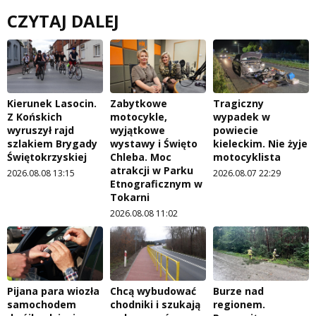
CZYTAJ DALEJ
Kierunek Lasocin.
Zabytkowe
Tragiczny
Z Końskich
motocykle,
wypadek w
wyruszył rajd
wyjątkowe
powiecie
szlakiem Brygady
wystawy i Święto
kieleckim. Nie żyje
Świętokrzyskiej
Chleba. Moc
motocyklista
atrakcji w Parku
2026.08.08 13:15
2026.08.07 22:29
Etnograficznym w
Tokarni
2026.08.08 11:02
Pijana para wiozła
Chcą wybudować
Burze nad
samochodem
chodniki i szukają
regionem.