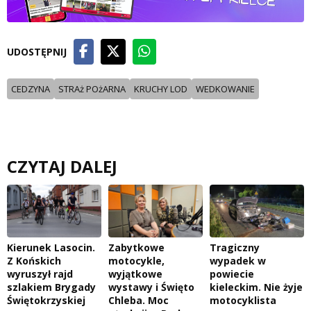
UDOSTĘPNIJ
CEDZYNA
STRAż POżARNA
KRUCHY LOD
WEDKOWANIE
CZYTAJ DALEJ
Kierunek Lasocin.
Zabytkowe
Tragiczny
Z Końskich
motocykle,
wypadek w
wyruszył rajd
wyjątkowe
powiecie
szlakiem Brygady
wystawy i Święto
kieleckim. Nie żyje
Świętokrzyskiej
Chleba. Moc
motocyklista