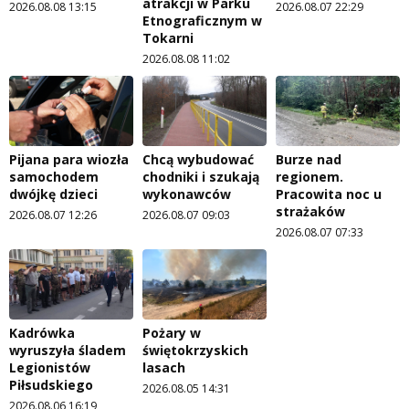
atrakcji w Parku
2026.08.08 13:15
2026.08.07 22:29
Etnograficznym w
Tokarni
2026.08.08 11:02
Pijana para wiozła
Chcą wybudować
Burze nad
samochodem
chodniki i szukają
regionem.
dwójkę dzieci
wykonawców
Pracowita noc u
strażaków
2026.08.07 12:26
2026.08.07 09:03
2026.08.07 07:33
Kadrówka
Pożary w
wyruszyła śladem
świętokrzyskich
Legionistów
lasach
Piłsudskiego
2026.08.05 14:31
2026.08.06 16:19