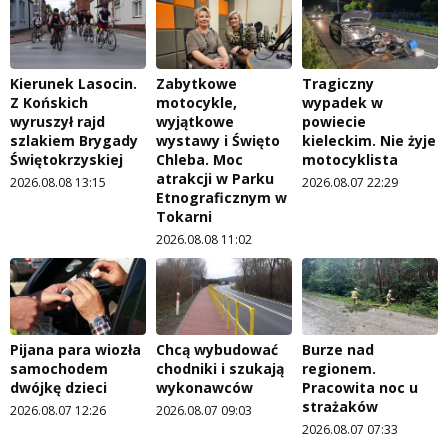
Kierunek Lasocin.
Zabytkowe
Tragiczny
Z Końskich
motocykle,
wypadek w
wyruszył rajd
wyjątkowe
powiecie
szlakiem Brygady
wystawy i Święto
kieleckim. Nie żyje
Świętokrzyskiej
Chleba. Moc
motocyklista
atrakcji w Parku
2026.08.08 13:15
2026.08.07 22:29
Etnograficznym w
Tokarni
2026.08.08 11:02
Pijana para wiozła
Chcą wybudować
Burze nad
samochodem
chodniki i szukają
regionem.
dwójkę dzieci
wykonawców
Pracowita noc u
strażaków
2026.08.07 12:26
2026.08.07 09:03
2026.08.07 07:33