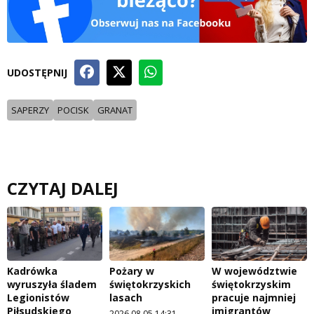
UDOSTĘPNIJ
SAPERZY
POCISK
GRANAT
CZYTAJ DALEJ
Kadrówka
Pożary w
W województwie
wyruszyła śladem
świętokrzyskich
świętokrzyskim
Legionistów
lasach
pracuje najmniej
Piłsudskiego
imigrantów
2026.08.05 14:31