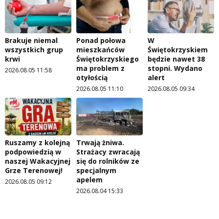
Brakuje niemal
Ponad połowa
W
wszystkich grup
mieszkańców
Świętokrzyskiem
krwi
Świętokrzyskiego
będzie nawet 38
ma problem z
stopni. Wydano
2026.08.05 11:58
otyłością
alert
2026.08.05 11:10
2026.08.05 09:34
Ruszamy z kolejną
Trwają żniwa.
podpowiedzią w
Strażacy zwracają
naszej Wakacyjnej
się do rolników ze
Grze Terenowej!
specjalnym
apelem
2026.08.05 09:12
2026.08.04 15:33