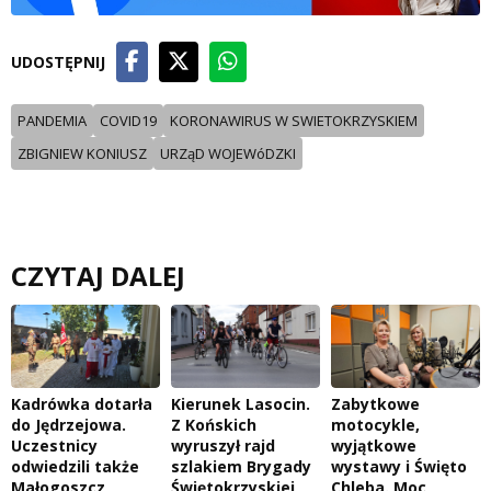
UDOSTĘPNIJ
PANDEMIA
COVID19
KORONAWIRUS W SWIETOKRZYSKIEM
ZBIGNIEW KONIUSZ
URZąD WOJEWóDZKI
CZYTAJ DALEJ
Kadrówka dotarła
Kierunek Lasocin.
Zabytkowe
do Jędrzejowa.
Z Końskich
motocykle,
Uczestnicy
wyruszył rajd
wyjątkowe
odwiedzili także
szlakiem Brygady
wystawy i Święto
Małogoszcz
Świętokrzyskiej
Chleba. Moc