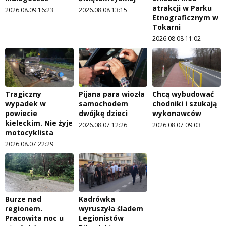
atrakcji w Parku
2026.08.09 16:23
2026.08.08 13:15
Etnograficznym w
Tokarni
2026.08.08 11:02
Tragiczny
Pijana para wiozła
Chcą wybudować
wypadek w
samochodem
chodniki i szukają
powiecie
dwójkę dzieci
wykonawców
kieleckim. Nie żyje
2026.08.07 12:26
2026.08.07 09:03
motocyklista
2026.08.07 22:29
Burze nad
Kadrówka
regionem.
wyruszyła śladem
Pracowita noc u
Legionistów