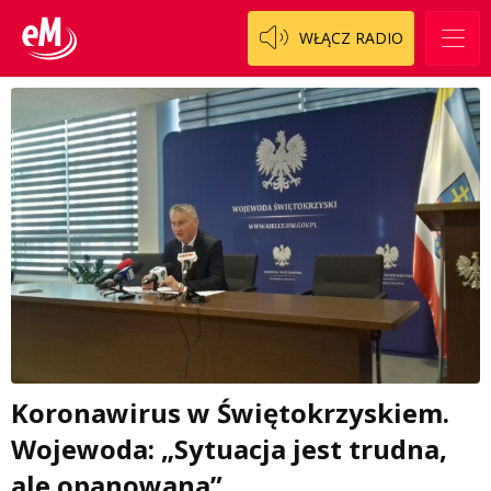
WŁĄCZ RADIO
Koronawirus w Świętokrzyskiem.
Wojewoda: „Sytuacja jest trudna,
ale opanowana”