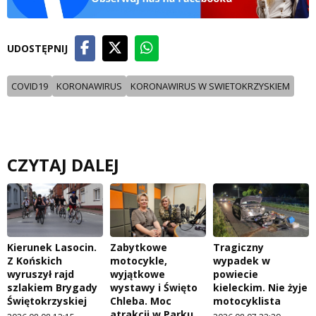
UDOSTĘPNIJ
COVID19
KORONAWIRUS
KORONAWIRUS W SWIETOKRZYSKIEM
CZYTAJ DALEJ
Kierunek Lasocin.
Zabytkowe
Tragiczny
Z Końskich
motocykle,
wypadek w
wyruszył rajd
wyjątkowe
powiecie
szlakiem Brygady
wystawy i Święto
kieleckim. Nie żyje
Świętokrzyskiej
Chleba. Moc
motocyklista
atrakcji w Parku