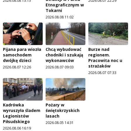
2026.08.08 13:15
2026.08.07 22:29
Etnograficznym w
Tokarni
2026.08.08 11:02
Pijana para wiozła
Chcą wybudować
Burze nad
samochodem
chodniki i szukają
regionem.
dwójkę dzieci
wykonawców
Pracowita noc u
strażaków
2026.08.07 12:26
2026.08.07 09:03
2026.08.07 07:33
Kadrówka
Pożary w
wyruszyła śladem
świętokrzyskich
Legionistów
lasach
Piłsudskiego
2026.08.05 14:31
2026.08.06 16:19