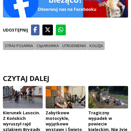
UDOSTĘPNIJ
STRAż POżARNA
CIężARóWKA
UTRUDNIENIA
KOLIZJA
CZYTAJ DALEJ
Kierunek Lasocin.
Zabytkowe
Tragiczny
Z Końskich
motocykle,
wypadek w
wyruszył rajd
wyjątkowe
powiecie
szlakiem Brygady
wystawy i Święto
kieleckim. Nie żyje