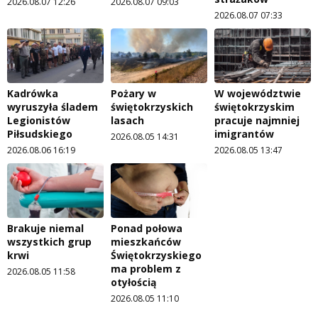
2026.08.07 12:26
2026.08.07 09:03
2026.08.07 07:33
Kadrówka
Pożary w
W województwie
wyruszyła śladem
świętokrzyskich
świętokrzyskim
Legionistów
lasach
pracuje najmniej
Piłsudskiego
imigrantów
2026.08.05 14:31
2026.08.06 16:19
2026.08.05 13:47
Brakuje niemal
Ponad połowa
wszystkich grup
mieszkańców
krwi
Świętokrzyskiego
ma problem z
2026.08.05 11:58
otyłością
2026.08.05 11:10