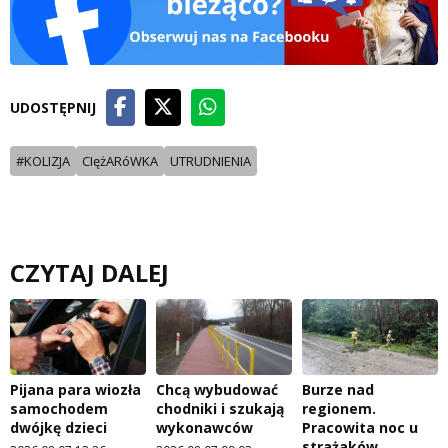
UDOSTĘPNIJ
#KOLIZJA
CIężARóWKA
UTRUDNIENIA
CZYTAJ DALEJ
Pijana para wiozła
Chcą wybudować
Burze nad
samochodem
chodniki i szukają
regionem.
dwójkę dzieci
wykonawców
Pracowita noc u
strażaków