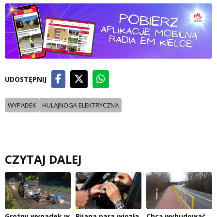
UDOSTĘPNIJ
WYPADEK
HULAJNOGA ELEKTRYCZNA
CZYTAJ DALEJ
Groźny wypadek w
Pijana para wiozła
Chcą wybudować