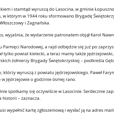
tkiem i stamtąd wyruszą do Lasocina, w gminie Łopuszno
ca, w którym w 1944 roku sformowano Brygadę Świętokrz
 Włoszczowy i Zagnańska.
o, wyjaśnia, że wydarzenie patronatem objął Karol Nawr
utu Pamięci Narodowej, a rajd odbędzie się już po zaprzy
ł tylko powiat kielecki, a teraz mamy także jędrzejowski,
kich żołnierzy Brygady Świętokrzyskiej – podkreśla Gęb
, którzy wyruszą z powiatu jędrzejowskiego. Paweł Faryn
ię w Jędrzejowie o godzinie ósmej rano.
lnie spotkamy się oczywiście w Lasocinie. Serdecznie z
 historii – zaznacza.
usi wypełnić kartę zgłoszeniową i wysłać ją na adres mai