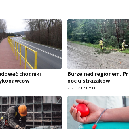
dować chodniki i
Burze nad regionem. P
wykonawców
noc u strażaków
3
2026.08.07 07:33