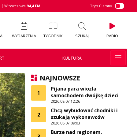
M
| Włoszczowa
94,4 FM
Tryb Ciemny
IA
WYDARZENIA
TYGODNIK
SZUKAJ
RADIO
RT
KULTURA
NAJNOWSZE
Pijana para wiozła
1
samochodem dwójkę dzieci
2026.08.07 12:26
Chcą wybudować chodniki i
2
szukają wykonawców
2026.08.07 09:03
Burze nad regionem.
3