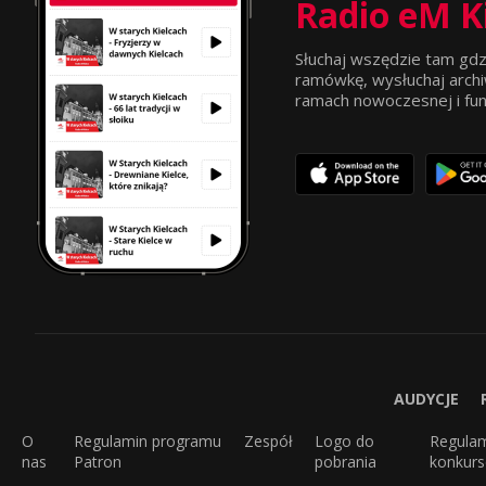
Radio eM K
Słuchaj wszędzie tam gdz
ramówkę, wysłuchaj archi
ramach nowoczesnej i funkc
AUDYCJE
O
Regulamin programu
Zespół
Logo do
Regula
nas
Patron
pobrania
konkur