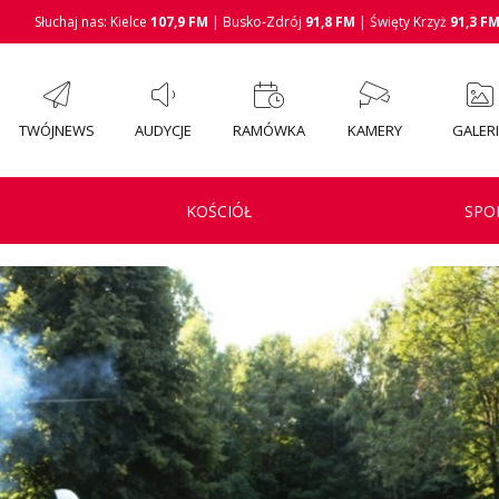
Słuchaj nas: Kielce
107,9 FM
| Busko-Zdrój
91,8 FM
| Święty Krzyż
91,3 F
TWÓJNEWS
AUDYCJE
RAMÓWKA
KAMERY
GALER
KOŚCIÓŁ
SPO