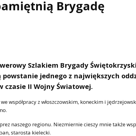
pamiętnią Brygadę
 Rowerowy Szlakiem Brygady Świętokrzyski
ą powstanie jednego z największych odd
 czasie II Wojny Światowej.
, we współpracy z włoszczowskim, koneckim i jędrzejows
no.
mprez naszego regionu. Niezmiernie cieszy mnie także ws
n, starosta kielecki.