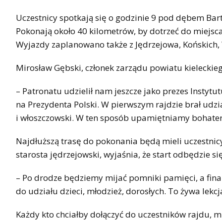
Uczestnicy spotkają się o godzinie 9 pod dębem Bar
Pokonają około 40 kilometrów, by dotrzeć do miejs
Wyjazdy zaplanowano także z Jędrzejowa, Końskich,
Mirosław Gębski, członek zarządu powiatu kieleckieg
– Patronatu udzielił nam jeszcze jako prezes Instyt
na Prezydenta Polski. W pierwszym rajdzie brał udzia
i włoszczowski. W ten sposób upamiętniamy bohaters
Najdłuższą trasę do pokonania będą mieli uczestnicy
starosta jędrzejowski, wyjaśnia, że start odbędzie s
– Po drodze będziemy mijać pomniki pamięci, a fina
do udziału dzieci, młodzież, dorosłych. To żywa lekcja
Każdy kto chciałby dołączyć do uczestników rajdu, m