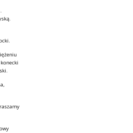
.
yską.
ocki.
siężeniu
 konecki
ski.
a,
apraszamy
lowy