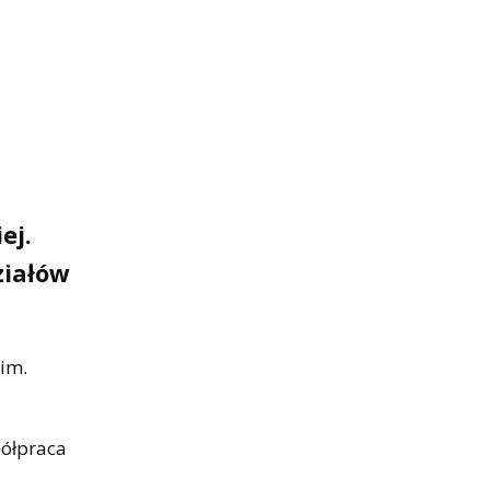
ej.
ziałów
kim.
półpraca