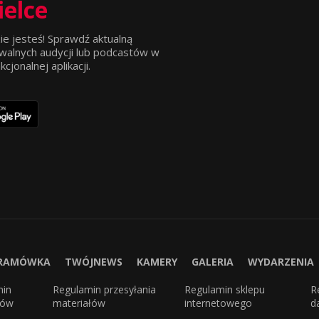
ielce
ie jesteś! Sprawdź aktualną
walnych audycji lub podcastów w
jonalnej aplikacji.
RAMÓWKA
TWÓJNEWS
KAMERY
GALERIA
WYDARZENIA
min
Regulamin przesyłania
Regulamin sklepu
R
sów
materiałów
internetowego
d