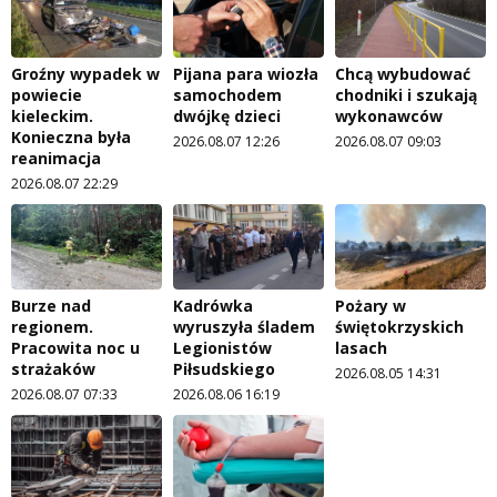
Groźny wypadek w
Pijana para wiozła
Chcą wybudować
powiecie
samochodem
chodniki i szukają
kieleckim.
dwójkę dzieci
wykonawców
Konieczna była
2026.08.07 12:26
2026.08.07 09:03
reanimacja
2026.08.07 22:29
Burze nad
Kadrówka
Pożary w
regionem.
wyruszyła śladem
świętokrzyskich
Pracowita noc u
Legionistów
lasach
strażaków
Piłsudskiego
2026.08.05 14:31
2026.08.07 07:33
2026.08.06 16:19