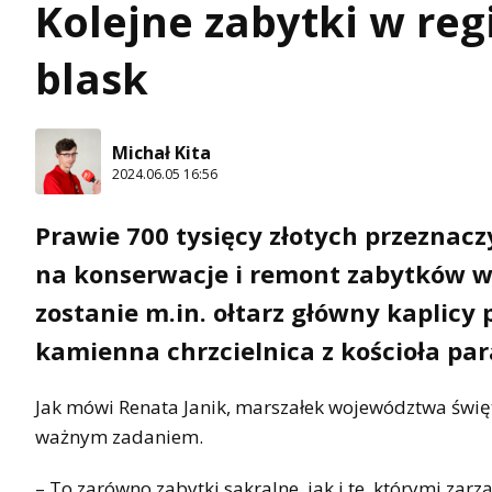
Kolejne zabytki w re
blask
Michał Kita
2024.06.05 16:56
Prawie 700 tysięcy złotych przeznac
na konserwacje i remont zabytków w
zostanie m.in. ołtarz główny kaplicy 
kamienna chrzcielnica z kościoła par
Jak mówi Renata Janik, marszałek województwa święt
ważnym zadaniem.
– To zarówno zabytki sakralne, jak i te, którymi za