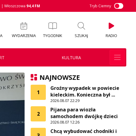
M
| Włoszczowa
94,4 FM
Tryb Ciemny
IA
WYDARZENIA
TYGODNIK
SZUKAJ
RADIO
RT
KULTURA
NAJNOWSZE
Groźny wypadek w powiecie
1
kieleckim. Konieczna był ...
2026.08.07 22:29
Pijana para wiozła
2
samochodem dwójkę dzieci
2026.08.07 12:26
Chcą wybudować chodniki i
3