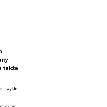
o
any
a także
niezwykle
wy na ten