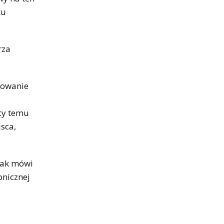
ku
rza
kowanie
cy temu
sca,
 Jak mówi
onicznej