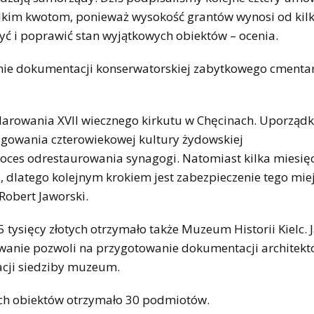
ielkim kwotom, ponieważ wysokość grantów wynosi od kil
zyć i poprawić stan wyjątkowych obiektów – ocenia.
anie dokumentacji konserwatorskiej zabytkowego cmenta
arowania XVII wiecznego kirkutu w Chęcinach. Uporząd
agowania czterowiekowej kultury żydowskiej
roces odrestaurowania synagogi. Natomiast kilka miesię
 dlatego kolejnym krokiem jest zabezpieczenie tego miej
 Robert Jaworski.
tysięcy złotych otrzymało także Muzeum Historii Kielc.
wanie pozwoli na przygotowanie dokumentacji architekt
cji siedziby muzeum.
ch obiektów otrzymało 30 podmiotów.