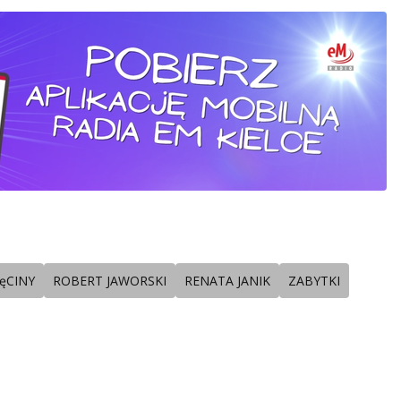
ęCINY
ROBERT JAWORSKI
RENATA JANIK
ZABYTKI