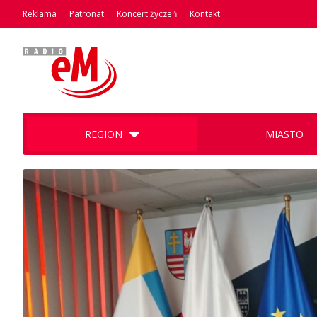
Reklama
Patronat
Koncert życzeń
Kontakt
REGION
MIASTO