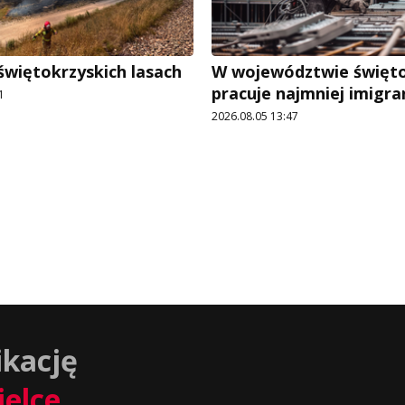
świętokrzyskich lasach
W województwie święt
pracuje najmniej imigr
1
2026.08.05 13:47
ikację
ielce