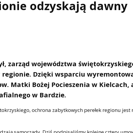
gionie odzyskają dawny
zył, zarząd województwa świętokrzyskieg
 regionie. Dzięki wsparciu wyremontow
pw. Matki Bożej Pocieszenia w Kielcach, 
afialnego w Bardzie.
okrzyskiego, ochrona zabytkowych perełek regionu jest 
rządzają samorządy. Dziś podpisaliśmy kolejne cztery umo