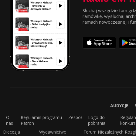
Słuchaj wszędzie tam gdz
ramówkę, wysłuchaj archi
ramach nowoczesnej i funkc
AUDYCJE
O
Regulamin programu
Zespół
Logo do
Regula
nas
Patron
pobrania
konkur
Diecezja
Wydawnictwo
Forum Niezależnych Rozgł