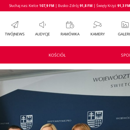
Słuchaj nas: Kielce
107,9 FM
| Busko-Zdrój
91,8 FM
| Święty Krzyż
91,3 F
TWÓJNEWS
AUDYCJE
RAMÓWKA
KAMERY
GALER
KOŚCIÓŁ
SPO