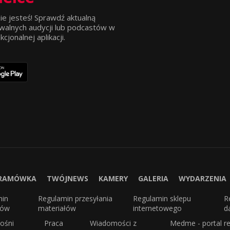
ie jesteś! Sprawdź aktualną
walnych audycji lub podcastów w
jonalnej aplikacji.
RAMÓWKA
TWÓJNEWS
KAMERY
GALERIA
WYDARZENIA
min
Regulamin przesyłania
Regulamin sklepu
R
sów
materiałów
internetowego
d
ośni
Praca
Wiadomości z
Medme - portal re