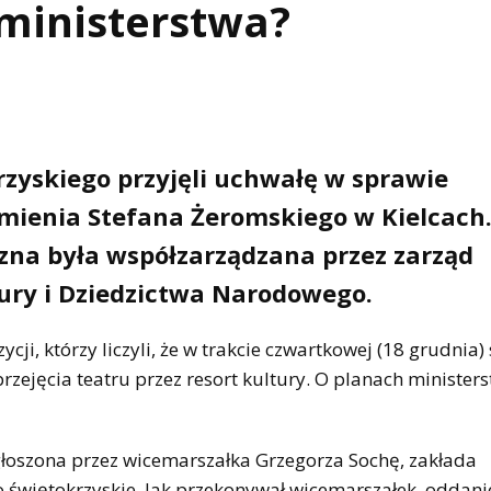
a ministerstwa?
zyskiego przyjęli uchwałę w sprawie
mienia Stefana Żeromskiego w Kielcach
zna była współzarządzana przez zarząd
ury i Dziedzictwa Narodowego.
i, którzy liczyli, że w trakcie czwartkowej (18 grudnia) 
zejęcia teatru przez resort kultury. O planach minister
łoszona przez wicemarszałka Grzegorza Sochę, zakłada
świętokrzyskie. Jak przekonywał wicemarszałek, oddani