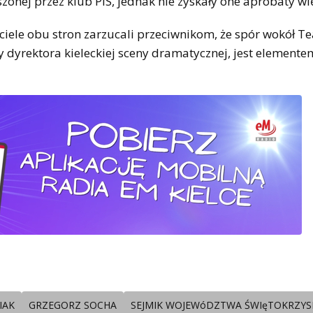
onej przez klub PiS, jednak nie zyskały one aprobaty wi
ciele obu stron zarzucali przeciwnikom, że spór wokół Te
 dyrektora kieleckiej sceny dramatycznej, jest elemente
IAK
GRZEGORZ SOCHA
SEJMIK WOJEWóDZTWA ŚWIęTOKRZYS