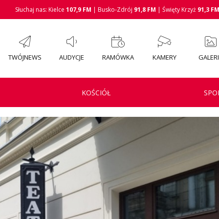
Słuchaj nas: Kielce
107,9 FM
| Busko-Zdrój
91,8 FM
| Święty Krzyż
91,3 F
TWÓJNEWS
AUDYCJE
RAMÓWKA
KAMERY
GALER
KOŚCIÓŁ
SPO