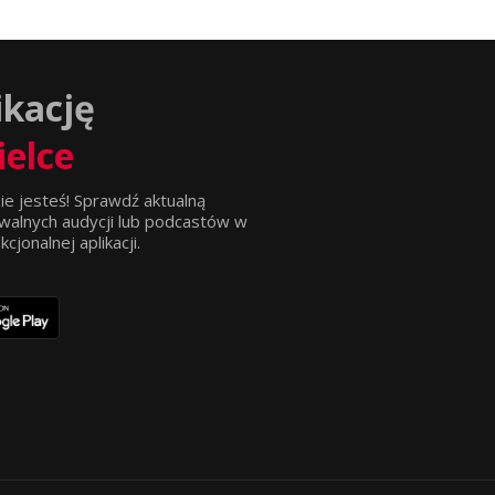
ikację
ielce
ie jesteś! Sprawdź aktualną
walnych audycji lub podcastów w
jonalnej aplikacji.