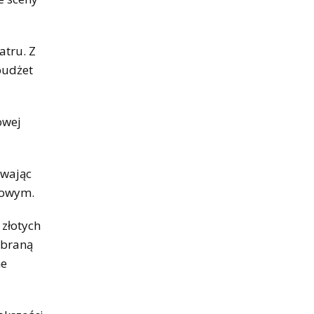
atru. Z
budżet
owej
ywając
sowym.
 złotych
ybraną
ne