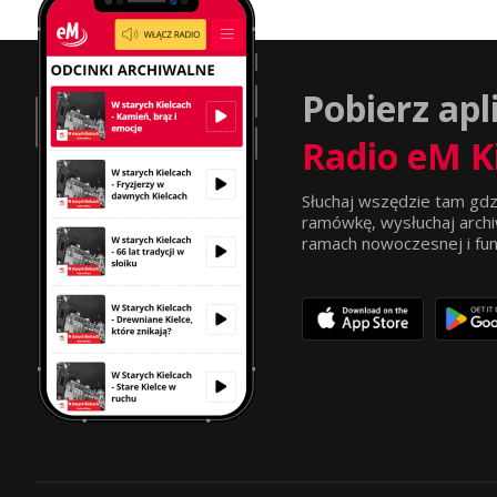
Pobierz apl
Radio eM K
Słuchaj wszędzie tam gdz
ramówkę, wysłuchaj archi
ramach nowoczesnej i funkc