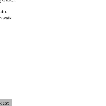
ększości.
atru
m walki
KIEGO