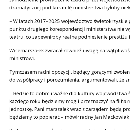
dramatycznej pod kuratelę ministerstwa byłoby nie
– W latach 2017–2025 województwo świętokrzyskie p
punktu drugiego korespondencji ministerstwa nie wy
teatru, co zapewniłoby realne podniesienie prestiżu 
Wicemarszałek zwracał również uwagę na wątpliwoś
ministrowi.
Tymczasem radni opozycji, będący gorącymi zwolenni
do współpracy i porozumienia, argumentowali, że z
– Będzie to dobre i ważne dla kultury województwa 
każdego roku będziemy mogli przeznaczyć na filh
jednostkę. Pani marszałek wraz z zarządem będą pro
będziemy to popierać – mówił radny Jan Maćkowiak z