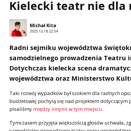
Kielecki teatr nie dl
Michał Kita
2025.12.18 22:34
Radni sejmiku województwa świętokr
samodzielnego prowadzenia Teatru i
Dotychczas kielecka scena dramatyc
województwa oraz Ministerstwo Kult
Taki rozwój wypadków był szokiem dla radnych opozycj
budżetowej pochylą się nad projektem dotyczącym pr
pisaliśmy
między innymi w tym miejscu.
Tymczasem przyjęta większością głosów uchwała, zg
samodzielne prowadzenie teatru przez województwo 