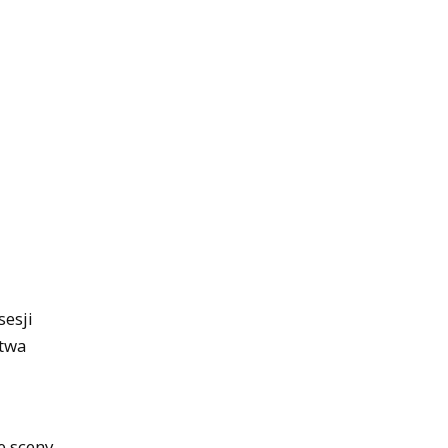
.
sesji
stwa
e sceny