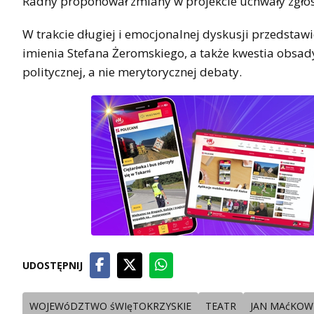
Radny proponował zmiany w projekcie uchwały zgłosz
W trakcie długiej i emocjonalnej dyskusji przedstawi
imienia Stefana Żeromskiego, a także kwestia obsady
politycznej, a nie merytorycznej debaty.
UDOSTĘPNIJ
WOJEWóDZTWO śWIęTOKRZYSKIE
TEATR
JAN MAćKOW