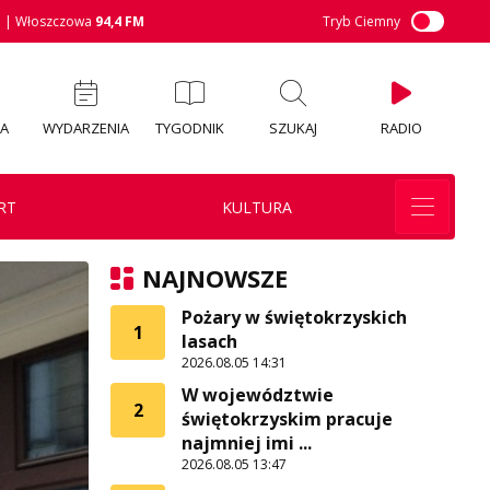
M
| Włoszczowa
94,4 FM
Tryb Ciemny
IA
WYDARZENIA
TYGODNIK
SZUKAJ
RADIO
RT
KULTURA
NAJNOWSZE
Pożary w świętokrzyskich
1
lasach
2026.08.05 14:31
W województwie
2
świętokrzyskim pracuje
najmniej imi ...
2026.08.05 13:47