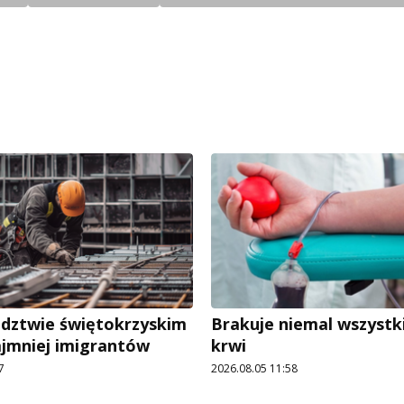
dztwie świętokrzyskim
Brakuje niemal wszystk
ajmniej imigrantów
krwi
7
2026.08.05 11:58