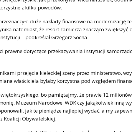
korzystne z kilku powodów.
rzeznaczyło duże nakłady finansowe na modernizację te
nika natomiast, że resort zamierza znacząco zwiększyć 
instytucji – podkreślał Grzegorz Socha.
ci prawne dotyczące przekazywania instytucji samorząd
kami przejęcia kieleckiej sceny przez ministerstwo, wz
miana właściciela byłaby korzystna pod względem finan
świętokrzyskiego, bo pamiętajmy, że prawie 12 milionów
armonię, Muzeum Narodowe, WDK czy jakąkolwiek inną w
ponowali, jak te pieniądze najlepiej wydać, a my zapew
 Koalicji Obywatelskiej.