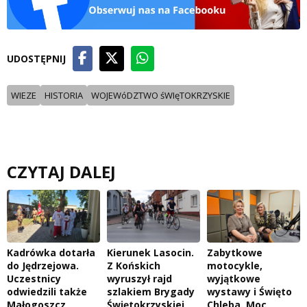
UDOSTĘPNIJ
WIEZE
HISTORIA
WOJEWóDZTWO śWIęTOKRZYSKIE
CZYTAJ DALEJ
Kadrówka dotarła
Kierunek Lasocin.
Zabytkowe
do Jędrzejowa.
Z Końskich
motocykle,
Uczestnicy
wyruszył rajd
wyjątkowe
odwiedzili także
szlakiem Brygady
wystawy i Święto
Małogoszcz
Świętokrzyskiej
Chleba. Moc