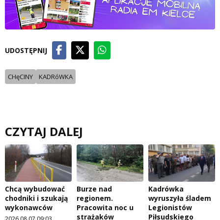
UDOSTĘPNIJ
CHęCINY
KADRóWKA
CZYTAJ DALEJ
Chcą wybudować
Burze nad
Kadrówka
chodniki i szukają
regionem.
wyruszyła śladem
wykonawców
Pracowita noc u
Legionistów
strażaków
Piłsudskiego
2026.08.07 09:03