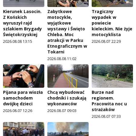
Kierunek Lasocin.
Zabytkowe
Tragiczny
Z Końskich
motocykle,
wypadek w
wyruszył rajd
wyjątkowe
powiecie
szlakiem Brygady
wystawy i Święto
kieleckim. Nie żyje
Świętokrzyskiej
Chleba. Moc
motocyklista
atrakcji w Parku
2026.08.08 13:15
2026.08.07 22:29
Etnograficznym w
Tokarni
2026.08.08 11:02
Pijana para wiozła
Chcą wybudować
Burze nad
samochodem
chodniki i szukają
regionem.
dwójkę dzieci
wykonawców
Pracowita noc u
strażaków
2026.08.07 12:26
2026.08.07 09:03
2026.08.07 07:33