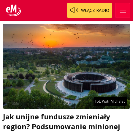
WŁĄCZ RADIO
fot. Piotr Michalec
Jak unijne fundusze zmieniały
region? Podsumowanie minionej