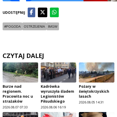
UDOSTĘPNIJ
#POGODA
OSTRZEżENIA
IMGW
CZYTAJ DALEJ
Burze nad
Kadrówka
Pożary w
regionem.
wyruszyła śladem
świętokrzyskich
Pracowita noc u
Legionistów
lasach
strażaków
Piłsudskiego
2026.08.05 14:31
2026.08.07 07:33
2026.08.06 16:19