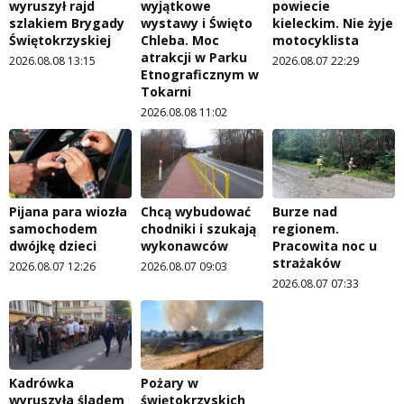
wyruszył rajd
wyjątkowe
powiecie
szlakiem Brygady
wystawy i Święto
kieleckim. Nie żyje
Świętokrzyskiej
Chleba. Moc
motocyklista
atrakcji w Parku
2026.08.08 13:15
2026.08.07 22:29
Etnograficznym w
Tokarni
2026.08.08 11:02
Pijana para wiozła
Chcą wybudować
Burze nad
samochodem
chodniki i szukają
regionem.
dwójkę dzieci
wykonawców
Pracowita noc u
strażaków
2026.08.07 12:26
2026.08.07 09:03
2026.08.07 07:33
Kadrówka
Pożary w
wyruszyła śladem
świętokrzyskich