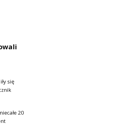
owali
ły się
cznik
niecałe 20
ent