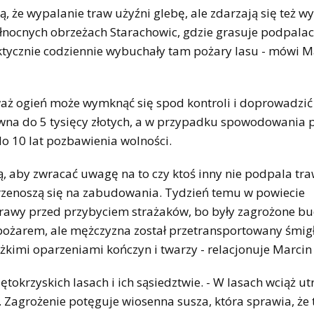
ślą, że wypalanie traw użyźni glebę, ale zdarzają się też w
ółnocnych obrzeżach Starachowic, gdzie grasuje podpalac
tycznie codziennie wybuchały tam pożary lasu - mówi M
waż ogień może wymknąć się spod kontroli i doprowadzić
wna do 5 tysięcy złotych, a w przypadku spowodowania 
do 10 lat pozbawienia wolności.
, aby zwracać uwagę na to czy ktoś inny nie podpala traw
przenoszą się na zabudowania. Tydzień temu w powiecie
 trawy przed przybyciem strażaków, bo były zagrożone b
ym pożarem, ale mężczyzna został przetransportowany śm
żkimi oparzeniami kończyn i twarzy - relacjonuje Marcin
okrzyskich lasach i ich sąsiedztwie. - W lasach wciąż u
. Zagrożenie potęguje wiosenna susza, która sprawia, że