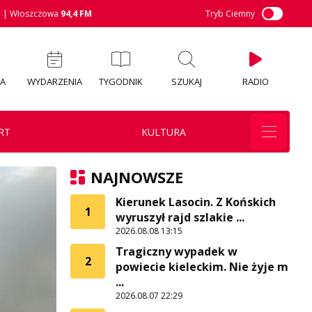
M
| Włoszczowa
94,4 FM
Tryb Ciemny
IA
WYDARZENIA
TYGODNIK
SZUKAJ
RADIO
RT
KULTURA
NAJNOWSZE
Kierunek Lasocin. Z Końskich
1
wyruszył rajd szlakie ...
2026.08.08 13:15
Tragiczny wypadek w
2
powiecie kieleckim. Nie żyje m
...
2026.08.07 22:29