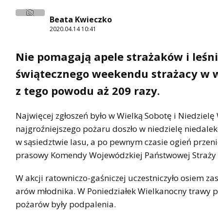
Beata Kwieczko
2020.04.14 10:41
Nie pomagają apele strażaków i leśni
świątecznego weekendu strażacy w 
z tego powodu aż 209 razy.
Najwięcej zgłoszeń było w Wielką Sobotę i Niedzielę
najgroźniejszego pożaru doszło w niedzielę niedalek
w sąsiedztwie lasu, a po pewnym czasie ogień przeni
prasowy Komendy Wojewódzkiej Państwowej Straży P
W akcji ratowniczo-gaśniczej uczestniczyło osiem za
arów młodnika. W Poniedziałek Wielkanocny trawy pł
pożarów były podpalenia.