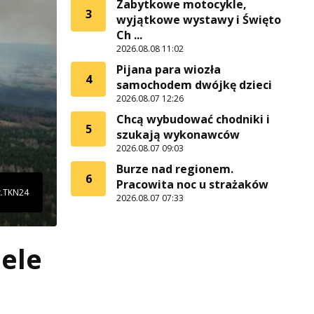
Zabytkowe motocykle,
3
wyjątkowe wystawy i Święto
Ch ...
2026.08.08 11:02
Pijana para wiozła
4
samochodem dwójkę dzieci
2026.08.07 12:26
Chcą wybudować chodniki i
5
szukają wykonawców
2026.08.07 09:03
Burze nad regionem.
6
Pracowita noc u strażaków
t.TKN24
2026.08.07 07:33
ele