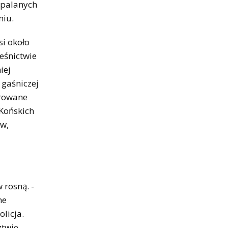
ypalanych
miu.
i około
eśnictwie
iej
 gaśniczej
erowane
Końskich
ów,
 rosną. -
ne
licja.
ztwie