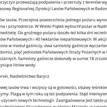
 przyczyn przeważają podpalenia i przerzuty z terenów w
prasowy Regionalnej Dyrekcji Lasów Państwowych w Rado
 lasów. Przeciętna powierzchnia jednego pożaru wynos
na i przyrodnicza. W Wielki Piątek wybuchł pożar w Nadl
iedzielę. Do groźnego pożaru doszło też kilka dni wcześn
Lasów Państwowych i 40 hektarów niepaństwowych. W akcji
ażona w moduł gaśniczy, dwa samoloty gaśnicze wyczart
domiu, pięć jednostek Państwowych Straży Pożarnych w 
Pożarnych. Samoloty gaśnicze dokonały w sumie 18 zrzut
ysiące litrów wody.
rski, Nadleśnictwo Barycz
ej lasów trwa i wszyscy są w gotowości, obawy leśników
dymy. Plagą w tym roku są też podpalenia. Stąd intensyw
 z użyciem nowych technologii. Zaangażowana jest także po
adleśnictwie Starachowice, w okolicy Majówki, w sąsied