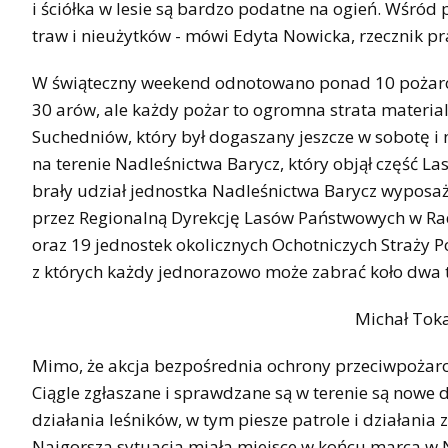
i ściółka w lesie są bardzo podatne na ogień. Wśród
traw i nieużytków - mówi Edyta Nowicka, rzecznik 
W świąteczny weekend odnotowano ponad 10 pożarów
30 arów, ale każdy pożar to ogromna strata material
Suchedniów, który był dogaszany jeszcze w sobotę i n
na terenie Nadleśnictwa Barycz, który objął część 
brały udział jednostka Nadleśnictwa Barycz wypos
przez Regionalną Dyrekcję Lasów Państwowych w Ra
oraz 19 jednostek okolicznych Ochotniczych Straży 
z których każdy jednorazowo może zabrać koło dwa t
Michał Toka
Mimo, że akcja bezpośrednia ochrony przeciwpożarow
Ciągle zgłaszane i sprawdzane są w terenie są nowe 
działania leśników, w tym piesze patrole i działania
Najgorsza sytuacja miała miejsce w końcu marca w N