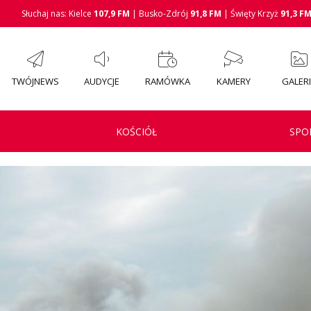
Słuchaj nas: Kielce
107,9 FM
| Busko-Zdrój
91,8 FM
| Święty Krzyż
91,3 F
TWÓJNEWS
AUDYCJE
RAMÓWKA
KAMERY
GALER
KOŚCIÓŁ
SPO