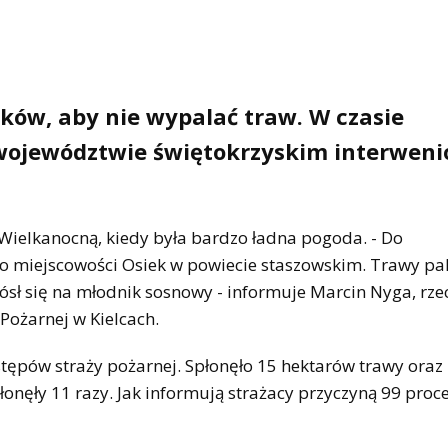
ków, aby nie wypalać traw. W czasie
województwie świętokrzyskim interweni
 Wielkanocną, kiedy była bardzo ładna pogoda. - Do
o miejscowości Osiek w powiecie staszowskim. Trawy pali
ósł się na młodnik sosnowy - informuje Marcin Nyga, rze
ożarnej w Kielcach.
stępów straży pożarnej. Spłonęło 15 hektarów trawy oraz 
onęły 11 razy. Jak informują strażacy przyczyną 99 proc