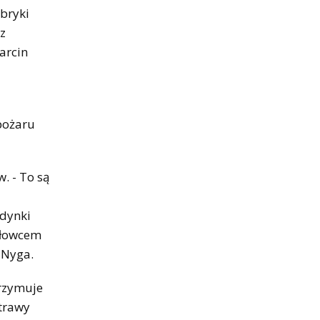
ybryki
z
arcin
pożaru
. - To są
udynki
igłowcem
 Nyga.
trzymuje
 trawy