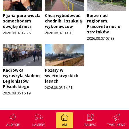
Pijana para wiozła
Chcą wybudować
Burze nad
samochodem
chodniki i szukają
regionem.
dwójkę dzieci
wykonawców
Pracowita noc u
strażaków
2026.08.07 12:26
2026.08.07 09:03
2026.08.07 07:33
Kadrówka
Pożary w
wyruszyła śladem
świętokrzyskich
Legionistów
lasach
Piłsudskiego
2026.08.05 14:31
2026.08.06 16:19
AUDYCJE
KAMERY
eM
PALIWO
TWÓJ NEWS