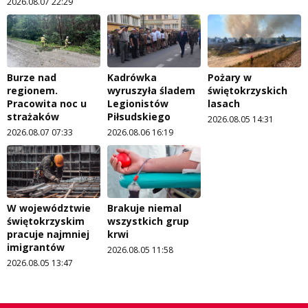
2026.08.07 22:29
Burze nad
Kadrówka
Pożary w
regionem.
wyruszyła śladem
świętokrzyskich
Pracowita noc u
Legionistów
lasach
strażaków
Piłsudskiego
2026.08.05 14:31
2026.08.07 07:33
2026.08.06 16:19
W województwie
Brakuje niemal
świętokrzyskim
wszystkich grup
pracuje najmniej
krwi
imigrantów
2026.08.05 11:58
2026.08.05 13:47