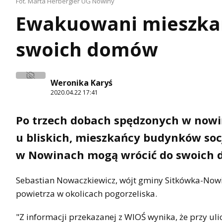
Fot. Marta Herbergier UG Nowiny
Ewakuowani mieszka
swoich domów
Weronika Karyś
2020.04.22 17:41
Po trzech dobach spędzonych w nowi
u bliskich, mieszkańcy budynków socj
w Nowinach mogą wrócić do swoich
Sebastian Nowaczkiewicz, wójt gminy Sitkówka-Nowi
powietrza w okolicach pogorzeliska.
"Z informacji przekazanej z WIOŚ wynika, że przy ul