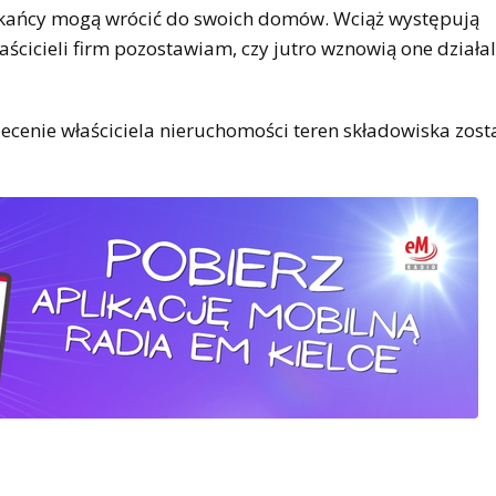
szkańcy mogą wrócić do swoich domów. Wciąż występują
ścicieli firm pozostawiam, czy jutro wznowią one działa
lecenie właściciela nieruchomości teren składowiska zost