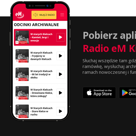
Pobierz apl
Radio eM K
Słuchaj wszędzie tam gdz
ramówkę, wysłuchaj archi
ramach nowoczesnej i funkc