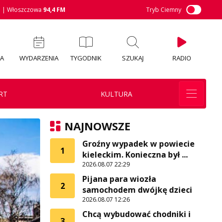
M
| Włoszczowa
94,4 FM
Tryb Ciemny
IA
WYDARZENIA
TYGODNIK
SZUKAJ
RADIO
RT
KULTURA
NAJNOWSZE
Groźny wypadek w powiecie
1
kieleckim. Konieczna był ...
2026.08.07 22:29
Pijana para wiozła
2
samochodem dwójkę dzieci
2026.08.07 12:26
Chcą wybudować chodniki i
3