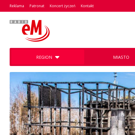
Reklama
Patronat
Koncert życzeń
Kontakt
REGION
MIASTO