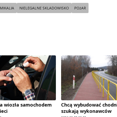
MIKALIA
NIELEGALNE SKLADOWISKO
POżAR
ra wiozła samochodem
Chcą wybudować chodnik
ieci
szukają wykonawców