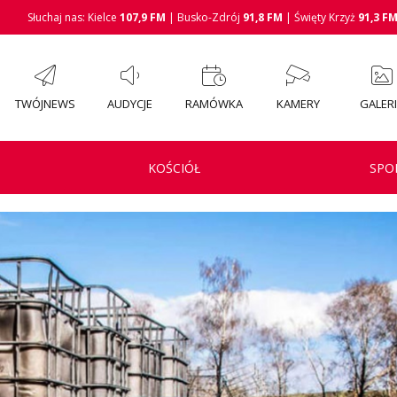
Słuchaj nas: Kielce
107,9 FM
| Busko-Zdrój
91,8 FM
| Święty Krzyż
91,3 F
TWÓJNEWS
AUDYCJE
RAMÓWKA
KAMERY
GALER
KOŚCIÓŁ
SPO