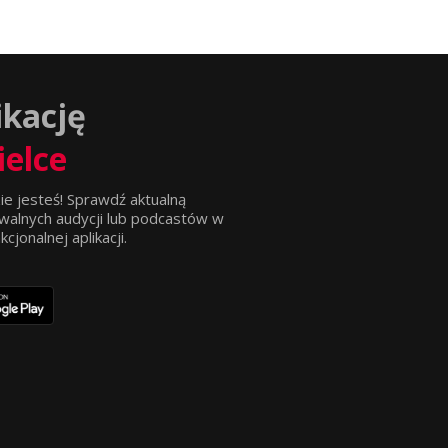
ikację
ielce
ie jesteś! Sprawdź aktualną
walnych audycji lub podcastów w
jonalnej aplikacji.