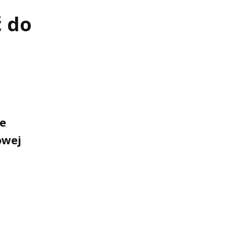
 do
e
owej
i