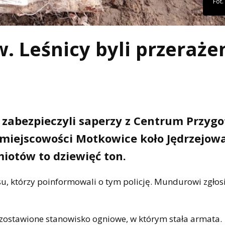
Fot
. Leśnicy byli przeraże
ski zabezpieczyli saperzy z Centrum Przy
 miejscowości Motkowice koło Jędrzejowa
iotów to dziewięć ton.
asu, którzy poinformowali o tym policję. Mundurowi zgłos
 pozostawione stanowisko ogniowe, w którym stała armata.