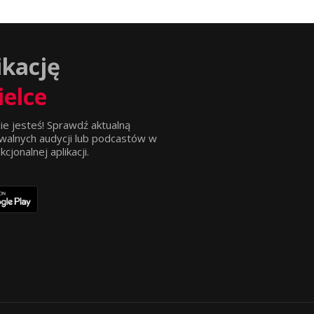
ikację
ielce
ie jesteś! Sprawdź aktualną
walnych audycji lub podcastów w
jonalnej aplikacji.