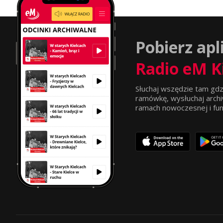
Pobierz apl
Radio eM K
Słuchaj wszędzie tam gdz
ramówkę, wysłuchaj archi
ramach nowoczesnej i funkc