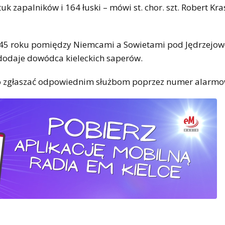
uk zapalników i 164 łuski – mówi st. chor. szt. Robert Kr
 1945 roku pomiędzy Niemcami a Sowietami pod Jędrzejo
 dodaje dowódca kieleckich saperów.
sko zgłaszać odpowiednim służbom poprzez numer alarmo