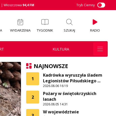
M
| Włoszczowa
94,4 FM
Tryb Ciemny
IA
WYDARZENIA
TYGODNIK
SZUKAJ
RADIO
RT
KULTURA
NAJNOWSZE
Kadrówka wyruszyła śladem
1
Legionistów Piłsudskiego ...
2026.08.06 16:19
Pożary w świętokrzyskich
2
lasach
2026.08.05 14:31
W województwie
3