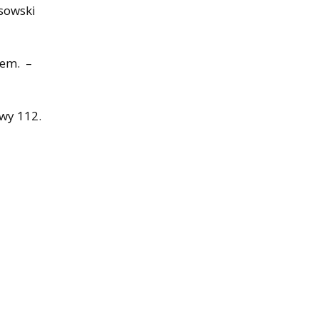
asowski
wem. –
wy 112.