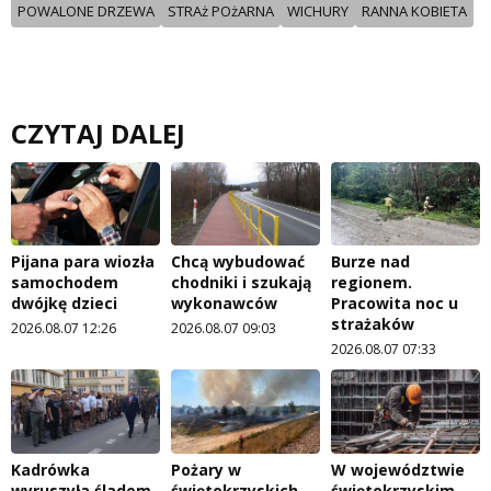
POWALONE DRZEWA
STRAż POżARNA
WICHURY
RANNA KOBIETA
CZYTAJ DALEJ
Pijana para wiozła
Chcą wybudować
Burze nad
samochodem
chodniki i szukają
regionem.
dwójkę dzieci
wykonawców
Pracowita noc u
strażaków
2026.08.07 12:26
2026.08.07 09:03
2026.08.07 07:33
Kadrówka
Pożary w
W województwie
wyruszyła śladem
świętokrzyskich
świętokrzyskim