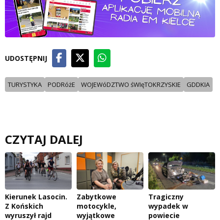
UDOSTĘPNIJ
TURYSTYKA
PODRóżE
WOJEWóDZTWO śWIęTOKRZYSKIE
GDDKIA
CZYTAJ DALEJ
Kierunek Lasocin.
Zabytkowe
Tragiczny
Z Końskich
motocykle,
wypadek w
wyruszył rajd
wyjątkowe
powiecie