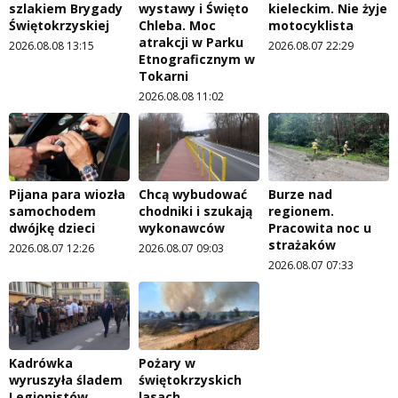
szlakiem Brygady
wystawy i Święto
kieleckim. Nie żyje
Świętokrzyskiej
Chleba. Moc
motocyklista
atrakcji w Parku
2026.08.08 13:15
2026.08.07 22:29
Etnograficznym w
Tokarni
2026.08.08 11:02
Pijana para wiozła
Chcą wybudować
Burze nad
samochodem
chodniki i szukają
regionem.
dwójkę dzieci
wykonawców
Pracowita noc u
strażaków
2026.08.07 12:26
2026.08.07 09:03
2026.08.07 07:33
Kadrówka
Pożary w
wyruszyła śladem
świętokrzyskich
Legionistów
lasach