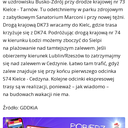
w uzdrowisku Busko-Zdrój przy drodze krajowej nr 73
Kielce - Tarnów. Tu odetchniemy w parku zdrojowym
z zabytkowym Sanatorium Marconi i przy nowej tężni.
Drogą krajową DK73 wracamy do Kielc, gdzie trasa
krzyżuje się z DK74. Podróżując drogą krajową nr 74
w kierunku Łodzi możemy zboczyć do Sielpi
na plażowanie nad tamtejszym zalewem. Jeśli
obierzemy kierunek Lublin/Rzeszów to zatrzymajmy
się nad zalewem w Cedzynie. Łatwo tam trafić, gdyż
zalew znajduje się przy końcu pierwszego odcinka
S74 Kielce - Cedzyna. Kolejne odcinki ekspresowej
trasy są w realizacji, ponieważ – jak wiadomo –
na budowach wakacji nie ma.
Źródło: GDDKiA