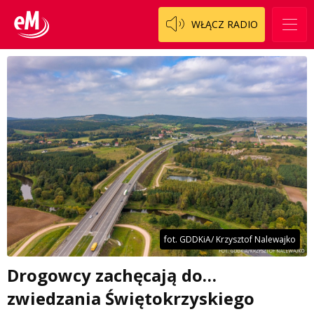
WŁĄCZ RADIO
fot. GDDKiA/ Krzysztof Nalewajko
Drogowcy zachęcają do…
zwiedzania Świętokrzyskiego