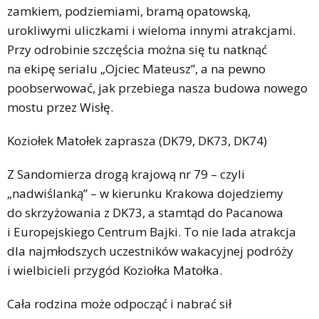
zamkiem, podziemiami, bramą opatowską,
urokliwymi uliczkami i wieloma innymi atrakcjami.
Przy odrobinie szczęścia można się tu natknąć
na ekipę serialu „Ojciec Mateusz”, a na pewno
poobserwować, jak przebiega nasza budowa nowego
mostu przez Wisłę.
Koziołek Matołek zaprasza (DK79, DK73, DK74)
Z Sandomierza drogą krajową nr 79 – czyli
„nadwiślanką” – w kierunku Krakowa dojedziemy
do skrzyżowania z DK73, a stamtąd do Pacanowa
i Europejskiego Centrum Bajki. To nie lada atrakcja
dla najmłodszych uczestników wakacyjnej podróży
i wielbicieli przygód Koziołka Matołka.
Cała rodzina może odpocząć i nabrać sił