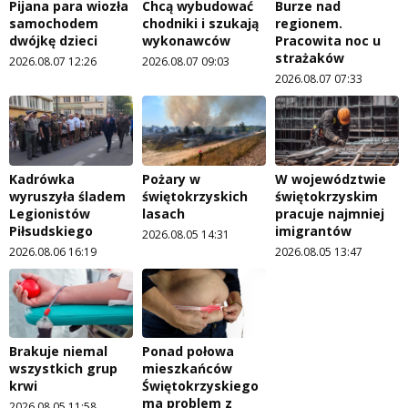
Pijana para wiozła
Chcą wybudować
Burze nad
samochodem
chodniki i szukają
regionem.
dwójkę dzieci
wykonawców
Pracowita noc u
strażaków
2026.08.07 12:26
2026.08.07 09:03
2026.08.07 07:33
Kadrówka
Pożary w
W województwie
wyruszyła śladem
świętokrzyskich
świętokrzyskim
Legionistów
lasach
pracuje najmniej
Piłsudskiego
imigrantów
2026.08.05 14:31
2026.08.06 16:19
2026.08.05 13:47
Brakuje niemal
Ponad połowa
wszystkich grup
mieszkańców
krwi
Świętokrzyskiego
ma problem z
2026.08.05 11:58