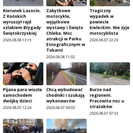
Kierunek Lasocin.
Zabytkowe
Tragiczny
Z Końskich
motocykle,
wypadek w
wyruszył rajd
wyjątkowe
powiecie
szlakiem Brygady
wystawy i Święto
kieleckim. Nie żyje
Świętokrzyskiej
Chleba. Moc
motocyklista
atrakcji w Parku
2026.08.08 13:15
2026.08.07 22:29
Etnograficznym w
Tokarni
2026.08.08 11:02
Pijana para wiozła
Chcą wybudować
Burze nad
samochodem
chodniki i szukają
regionem.
dwójkę dzieci
wykonawców
Pracowita noc u
strażaków
2026.08.07 12:26
2026.08.07 09:03
2026.08.07 07:33