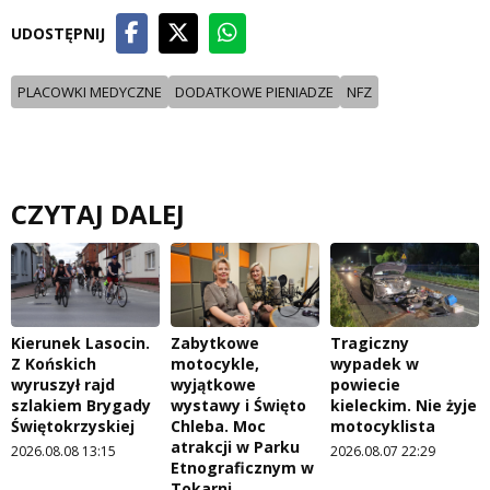
UDOSTĘPNIJ
PLACOWKI MEDYCZNE
DODATKOWE PIENIADZE
NFZ
CZYTAJ DALEJ
Kierunek Lasocin.
Zabytkowe
Tragiczny
Z Końskich
motocykle,
wypadek w
wyruszył rajd
wyjątkowe
powiecie
szlakiem Brygady
wystawy i Święto
kieleckim. Nie żyje
Świętokrzyskiej
Chleba. Moc
motocyklista
atrakcji w Parku
2026.08.08 13:15
2026.08.07 22:29
Etnograficznym w
Tokarni