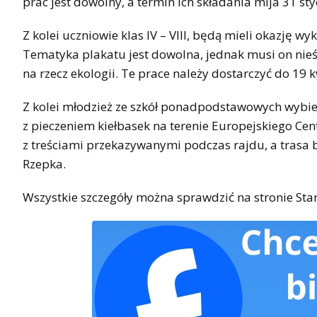
prac jest dowolny, a termin ich składania mija 31 st
Z kolei uczniowie klas IV – VIII, będą mieli okazję 
Tematyka plakatu jest dowolna, jednak musi on nieś
na rzecz ekologii. Te prace należy dostarczyć do 19 k
Z kolei młodzież ze szkół ponadpodstawowych wybie
z pieczeniem kiełbasek na terenie Europejskiego Ce
z treściami przekazywanymi podczas rajdu, a trasa 
Rzepka.
Wszystkie szczegóły można sprawdzić na stronie Sta