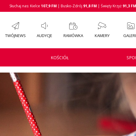
Słuchaj nas: Kielce
107,9 FM
| Busko-Zdrój
91,8 FM
| Święty Krzyż
91,3 F
TWÓJNEWS
AUDYCJE
RAMÓWKA
KAMERY
GALER
KOŚCIÓŁ
SPO