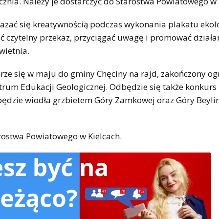
ycznia. Należy je dostarczyć do Starostwa Powiatowego w 
wykazać się kreatywnością podczas wykonania plakatu ekol
ć czytelny przekaz, przyciągać uwagę i promować działa
wietnia.
rze się w maju do gminy Chęciny na rajd, zakończony o
ntrum Edukacji Geologicznej. Odbędzie się także konkurs
będzie wiodła grzbietem Góry Zamkowej oraz Góry Beylin
rostwa Powiatowego w Kielcach.