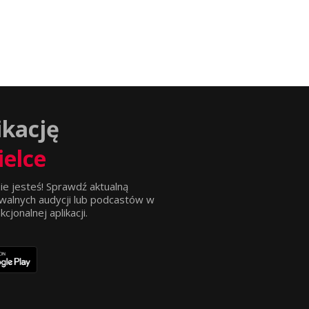
ikację
ielce
ie jesteś! Sprawdź aktualną
walnych audycji lub podcastów w
jonalnej aplikacji.