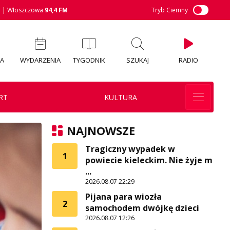
M
| Włoszczowa
94,4 FM
Tryb Ciemny
IA
WYDARZENIA
TYGODNIK
SZUKAJ
RADIO
RT
KULTURA
NAJNOWSZE
Tragiczny wypadek w
1
powiecie kieleckim. Nie żyje m
...
2026.08.07 22:29
Pijana para wiozła
2
samochodem dwójkę dzieci
2026.08.07 12:26