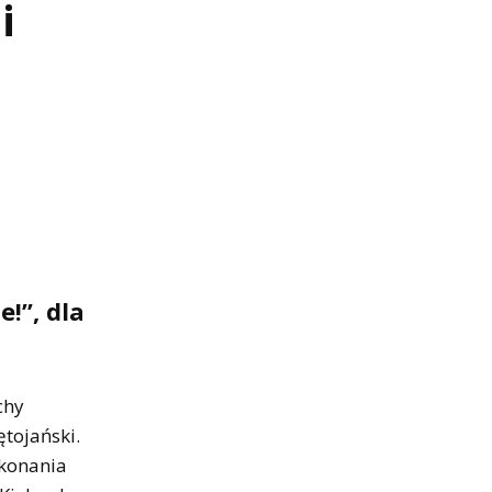
i
!”, dla
chy
ętojański.
ykonania