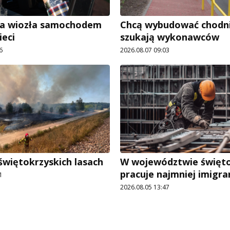
ra wiozła samochodem
Chcą wybudować chodnik
ieci
szukają wykonawców
6
2026.08.07 09:03
świętokrzyskich lasach
W województwie święt
pracuje najmniej imigr
1
2026.08.05 13:47