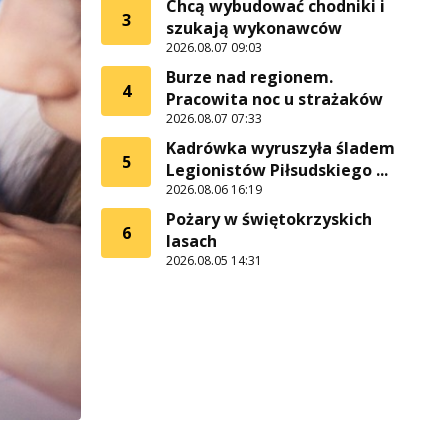
Chcą wybudować chodniki i
3
szukają wykonawców
2026.08.07 09:03
Burze nad regionem.
4
Pracowita noc u strażaków
2026.08.07 07:33
Kadrówka wyruszyła śladem
5
Legionistów Piłsudskiego ...
2026.08.06 16:19
Pożary w świętokrzyskich
6
lasach
2026.08.05 14:31