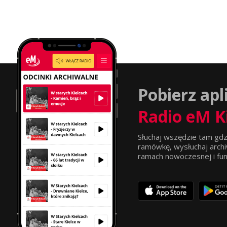
Pobierz apl
Radio eM K
Słuchaj wszędzie tam gdz
ramówkę, wysłuchaj archi
ramach nowoczesnej i funkc