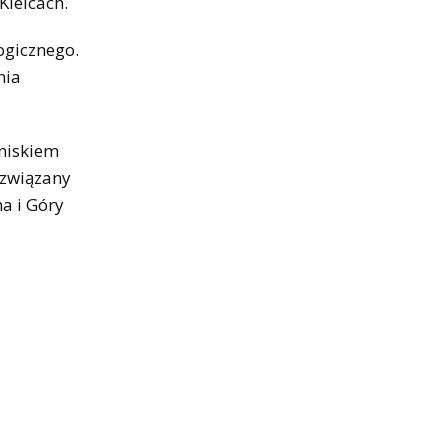
Kielcach.
ogicznego.
nia
gniskiem
 związany
a i Góry