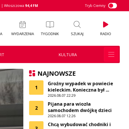
M
| Włoszczowa
94,4 FM
Tryb Ciemny
IA
WYDARZENIA
TYGODNIK
SZUKAJ
RADIO
RT
KULTURA
NAJNOWSZE
Groźny wypadek w powiecie
1
kieleckim. Konieczna był ...
2026.08.07 22:29
Pijana para wiozła
2
samochodem dwójkę dzieci
2026.08.07 12:26
Chcą wybudować chodniki i
3