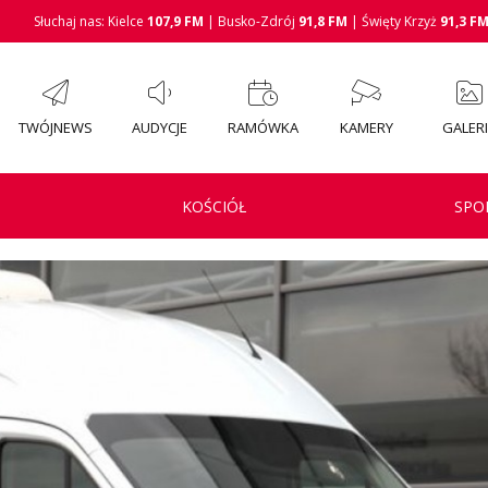
Słuchaj nas: Kielce
107,9 FM
| Busko-Zdrój
91,8 FM
| Święty Krzyż
91,3 F
TWÓJNEWS
AUDYCJE
RAMÓWKA
KAMERY
GALER
KOŚCIÓŁ
SPO