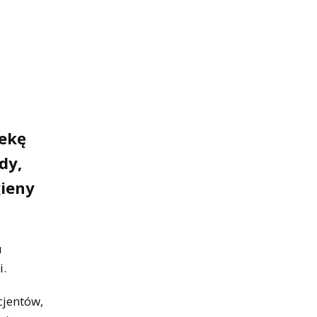
iekę
dy,
gieny
u
i.
cjentów,