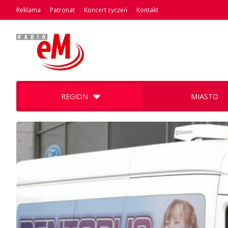
Reklama
Patronat
Koncert życzeń
Kontakt
REGION
MIASTO