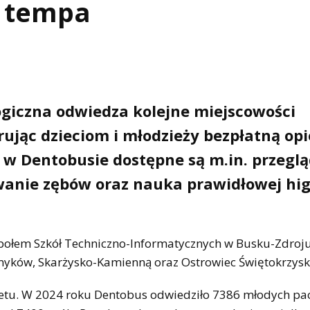
a tempa
giczna odwiedza kolejne miejscowości
ując dzieciom i młodzieży bezpłatną op
 w Dentobusie dostępne są m.in. przeglą
kowanie zębów oraz nauka prawidłowej hi
połem Szkół Techniczno-Informatycznych w Busku-Zdroj
myków, Skarżysko-Kamienną oraz Ostrowiec Świętokrzysk
netu. W 2024 roku Dentobus odwiedziło 7386 młodych pa