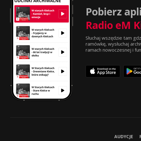
Pobierz apl
Radio eM K
Słuchaj wszędzie tam gdz
ramówkę, wysłuchaj archi
ramach nowoczesnej i funkc
AUDYCJE