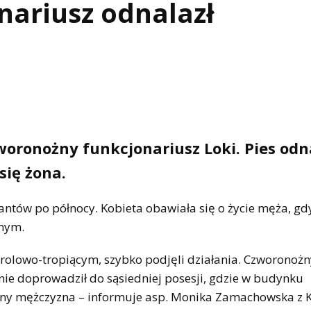
ariusz odnalazł
ronożny funkcjonariusz Loki. Pies odn
się żona.
antów po północy. Kobieta obawiała się o życie męża, gd
znym.
trolowo-tropiącym, szybko podjęli działania. Czworonożn
nie doprowadził do sąsiedniej posesji, gdzie w budynku
wany mężczyzna – informuje asp. Monika Zamachowska z 