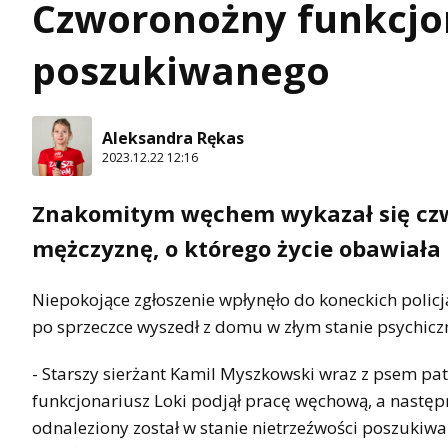
Czworonożny funkcjon
poszukiwanego
Aleksandra Rękas
2023.12.22 12:16
Znakomitym węchem wykazał się czwo
mężczyznę, o którego życie obawiała 
Niepokojące zgłoszenie wpłynęło do koneckich policj
po sprzeczce wyszedł z domu w złym stanie psychic
- Starszy sierżant Kamil Myszkowski wraz z psem pa
funkcjonariusz Loki podjął pracę węchową, a następ
odnaleziony został w stanie nietrzeźwości poszuki