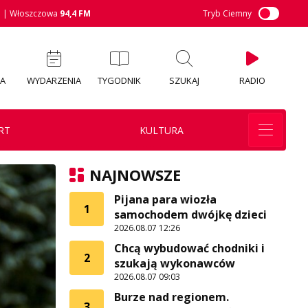
M
| Włoszczowa
94,4 FM
Tryb Ciemny
IA
WYDARZENIA
TYGODNIK
SZUKAJ
RADIO
RT
KULTURA
NAJNOWSZE
Pijana para wiozła
1
samochodem dwójkę dzieci
2026.08.07 12:26
Chcą wybudować chodniki i
2
szukają wykonawców
2026.08.07 09:03
Burze nad regionem.
3