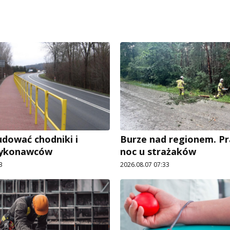
dować chodniki i
Burze nad regionem. P
wykonawców
noc u strażaków
3
2026.08.07 07:33