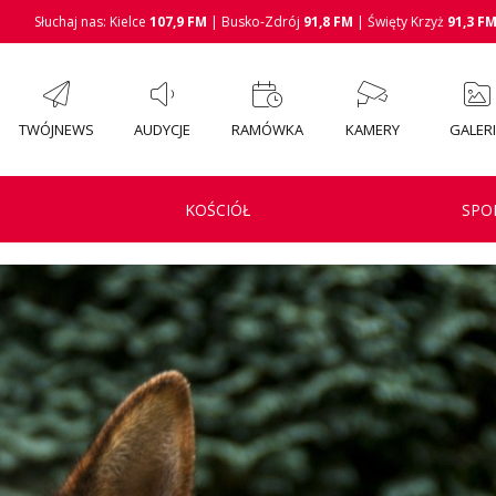
Słuchaj nas: Kielce
107,9 FM
| Busko-Zdrój
91,8 FM
| Święty Krzyż
91,3 F
TWÓJNEWS
AUDYCJE
RAMÓWKA
KAMERY
GALER
KOŚCIÓŁ
SPO