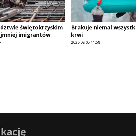
dztwie świętokrzyskim
Brakuje niemal wszystk
ajmniej imigrantów
krwi
7
2026.08.05 11:58
ikację