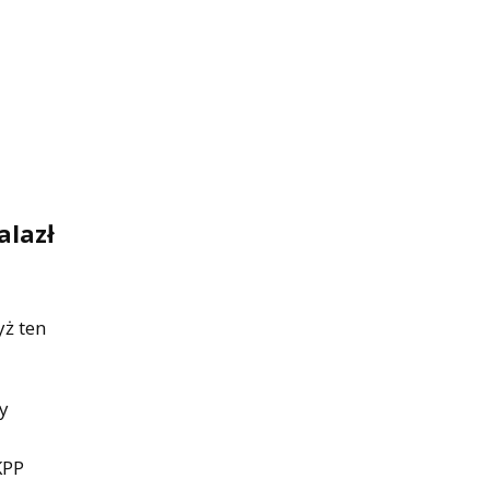
alazł
yż ten
y
KPP