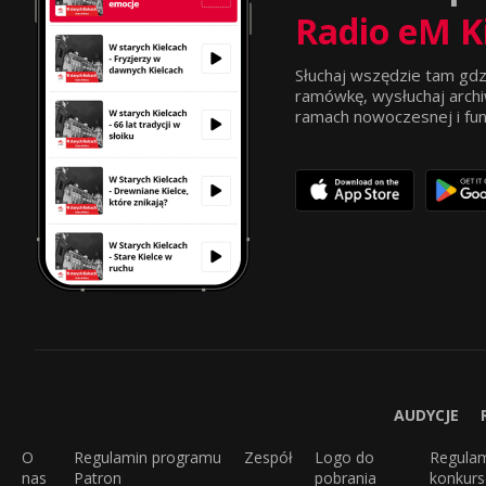
Radio eM K
Słuchaj wszędzie tam gdz
ramówkę, wysłuchaj archi
ramach nowoczesnej i funkc
AUDYCJE
O
Regulamin programu
Zespół
Logo do
Regula
nas
Patron
pobrania
konkur