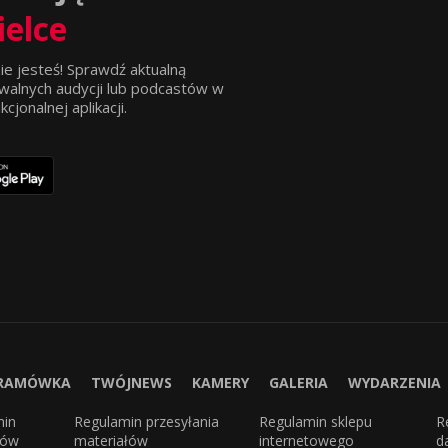
ielce
ie jesteś! Sprawdź aktualną
walnych audycji lub podcastów w
jonalnej aplikacji.
RAMÓWKA
TWÓJNEWS
KAMERY
GALERIA
WYDARZENIA
min
Regulamin przesyłania
Regulamin sklepu
R
sów
materiałów
internetowego
d