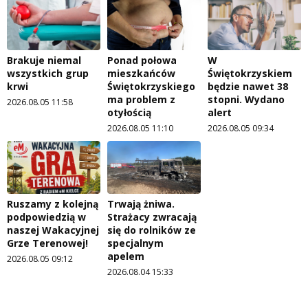
Brakuje niemal
Ponad połowa
W
wszystkich grup
mieszkańców
Świętokrzyskiem
krwi
Świętokrzyskiego
będzie nawet 38
ma problem z
stopni. Wydano
2026.08.05 11:58
otyłością
alert
2026.08.05 11:10
2026.08.05 09:34
Ruszamy z kolejną
Trwają żniwa.
podpowiedzią w
Strażacy zwracają
naszej Wakacyjnej
się do rolników ze
Grze Terenowej!
specjalnym
apelem
2026.08.05 09:12
2026.08.04 15:33