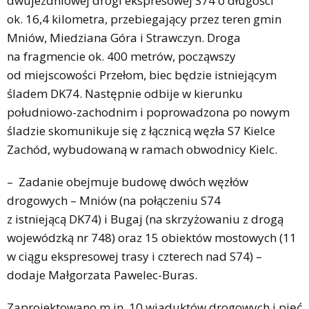
dwujezdniowej drogi ekspresowej S74 o długości
ok. 16,4 kilometra, przebiegający przez teren gmin
Mniów, Miedziana Góra i Strawczyn. Droga
na fragmencie ok. 400 metrów, począwszy
od miejscowości Przełom, biec będzie istniejącym
śladem DK74. Następnie odbije w kierunku
południowo-zachodnim i poprowadzona po nowym
śladzie skomunikuje się z łącznicą węzła S7 Kielce
Zachód, wybudowaną w ramach obwodnicy Kielc.
– Zadanie obejmuje budowę dwóch węzłów
drogowych – Mniów (na połączeniu S74
z istniejącą DK74) i Bugaj (na skrzyżowaniu z drogą
wojewódzką nr 748) oraz 15 obiektów mostowych (11
w ciągu ekspresowej trasy i czterech nad S74) –
dodaje Małgorzata Pawelec-Buras.
Zaprojektowano m.in. 10 wiaduktów drogowych i pięć