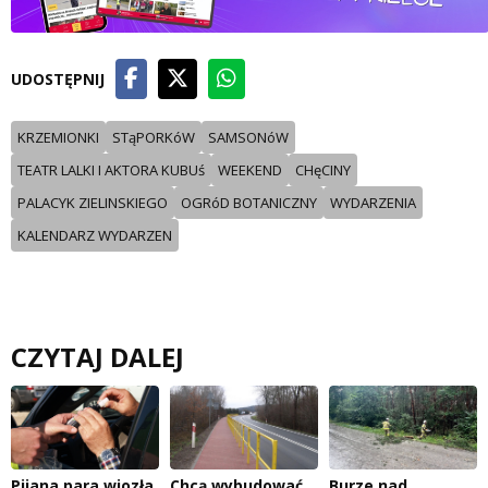
UDOSTĘPNIJ
KRZEMIONKI
STąPORKóW
SAMSONóW
TEATR LALKI I AKTORA KUBUś
WEEKEND
CHęCINY
PALACYK ZIELINSKIEGO
OGRóD BOTANICZNY
WYDARZENIA
KALENDARZ WYDARZEN
CZYTAJ DALEJ
Pijana para wiozła
Chcą wybudować
Burze nad