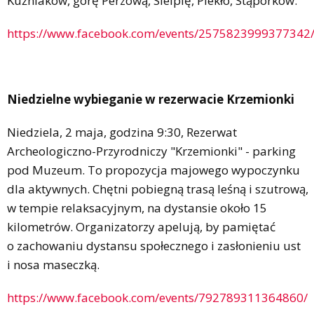
Kuźniaków, górę Perzową, Sielpię, Piekło, Stąporków.
https://www.facebook.com/events/2575823999377342
Niedzielne wybieganie w rezerwacie Krzemionki
Niedziela, 2 maja, godzina 9:30, Rezerwat
Archeologiczno-Przyrodniczy "Krzemionki" - parking
pod Muzeum. To propozycja majowego wypoczynku
dla aktywnych. Chętni pobiegną trasą leśną i szutrową,
w tempie relaksacyjnym, na dystansie około 15
kilometrów. Organizatorzy apelują, by pamiętać
o zachowaniu dystansu społecznego i zasłonieniu ust
i nosa maseczką.
https://www.facebook.com/events/792789311364860/