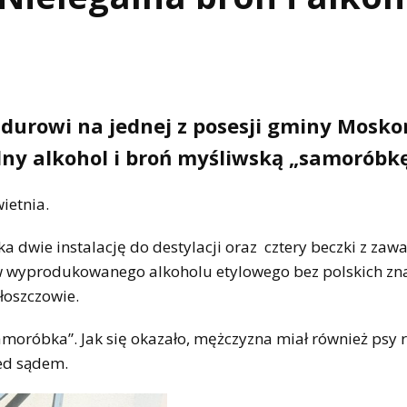
durowi na jednej z posesji gminy Mosko
lny alkohol i broń myśliwską „samoróbkę
wietnia.
tka dwie instalację do destylacji oraz cztery beczki z zawa
trów wyprodukowanego alkoholu etylowego bez polskich z
łoszczowie.
moróbka”. Jak się okazało, mężczyzna miał również psy r
ed sądem.