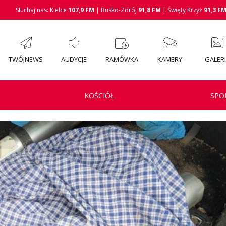
Słuchaj nas: Kielce
107,9 FM
| Busko-Zdrój
91,8 FM
| Święty Krzyż
91,3 F
TWÓJNEWS
AUDYCJE
RAMÓWKA
KAMERY
GALER
KOŚCIÓŁ
SPO