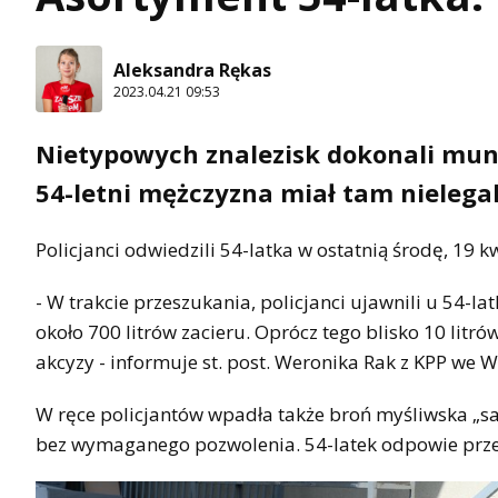
Aleksandra Rękas
2023.04.21 09:53
Nietypowych znalezisk dokonali mun
54-letni mężczyzna miał tam nielega
Policjanci odwiedzili 54-latka w ostatnią środę, 19 k
- W trakcie przeszukania, policjanci ujawnili u 54-la
około 700 litrów zacieru. Oprócz tego blisko 10 li
akcyzy - informuje st. post. Weronika Rak z KPP we W
W ręce policjantów wpadła także broń myśliwska „sa
bez wymaganego pozwolenia. 54-latek odpowie prz