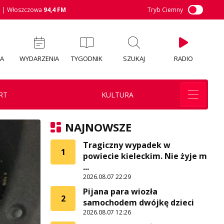
M
| Włoszczowa
94,4 FM
Tryb Ciemny
IA
WYDARZENIA
TYGODNIK
SZUKAJ
RADIO
RT
KULTURA
NAJNOWSZE
Tragiczny wypadek w
1
powiecie kieleckim. Nie żyje m
...
2026.08.07 22:29
Pijana para wiozła
2
samochodem dwójkę dzieci
2026.08.07 12:26