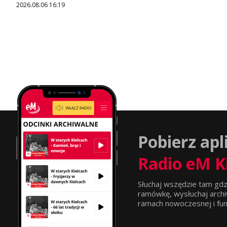
2026.08.06 16:19
Pobierz apl
Radio eM K
Słuchaj wszędzie tam gdz
ramówkę, wysłuchaj archi
ramach nowoczesnej i funkc