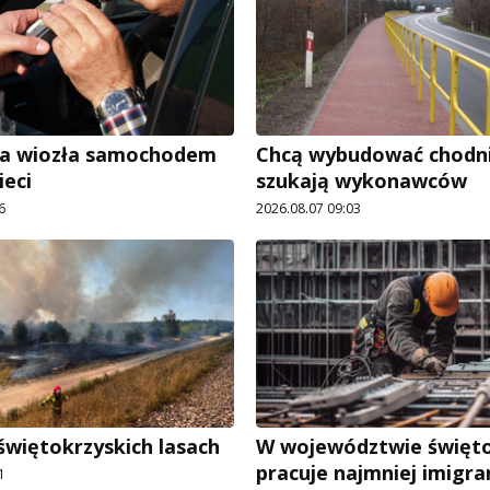
ra wiozła samochodem
Chcą wybudować chodnik
ieci
szukają wykonawców
6
2026.08.07 09:03
świętokrzyskich lasach
W województwie święt
pracuje najmniej imigr
1