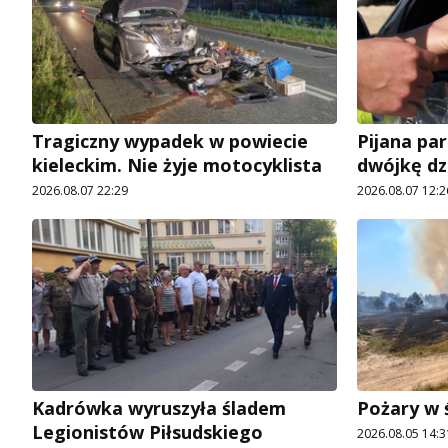
Tragiczny wypadek w powiecie
Pijana pa
kieleckim. Nie żyje motocyklista
dwójkę dz
2026.08.07 22:29
2026.08.07 12:2
Kadrówka wyruszyła śladem
Pożary w 
Legionistów Piłsudskiego
2026.08.05 14:3