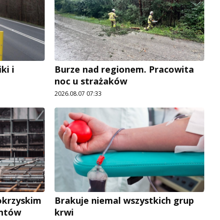
i i
Burze nad regionem. Pracowita
noc u strażaków
2026.08.07 07:33
okrzyskim
Brakuje niemal wszystkich grup
antów
krwi