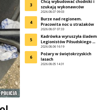
Chcą wybudować chodniki i
3
szukają wykonawców
2026.08.07 09:03
Burze nad regionem.
4
Pracowita noc u strażaków
2026.08.07 07:33
Kadrówka wyruszyła śladem
5
Legionistów Piłsudskiego ...
2026.08.06 16:19
Pożary w świętokrzyskich
6
lasach
2026.08.05 14:31
ol