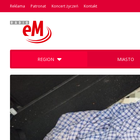
Reklama
Patronat
Koncert życzeń
Kontakt
REGION
MIASTO