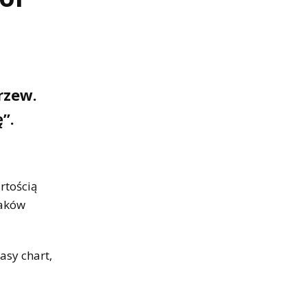
rzew.
”.
rtością
naków
asy chart,