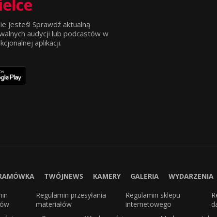
ielce
ie jesteś! Sprawdź aktualną
walnych audycji lub podcastów w
jonalnej aplikacji.
RAMÓWKA
TWÓJNEWS
KAMERY
GALERIA
WYDARZENIA
min
Regulamin przesyłania
Regulamin sklepu
R
sów
materiałów
internetowego
d