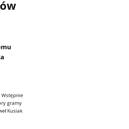
ków
domu
ia
. Wstępnie
tery gramy
weł Kusiak