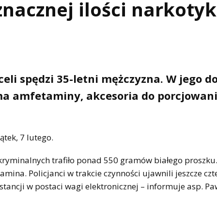
znacznej ilości narkoty
 celi spędzi 35-letni mężczyzna. W jego 
rama amfetaminy, akcesoria do porcjowan
tek, 7 lutego.
 kryminalnych trafiło ponad 550 gramów białego proszku
amina. Policjanci w trakcie czynności ujawnili jeszcze cz
tancji w postaci wagi elektronicznej – informuje asp. Pa