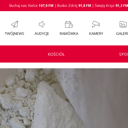
Słuchaj nas: Kielce
107,9 FM
| Busko-Zdrój
91,8 FM
| Święty Krzyż
91,3 F
TWÓJNEWS
AUDYCJE
RAMÓWKA
KAMERY
GALER
KOŚCIÓŁ
SPO