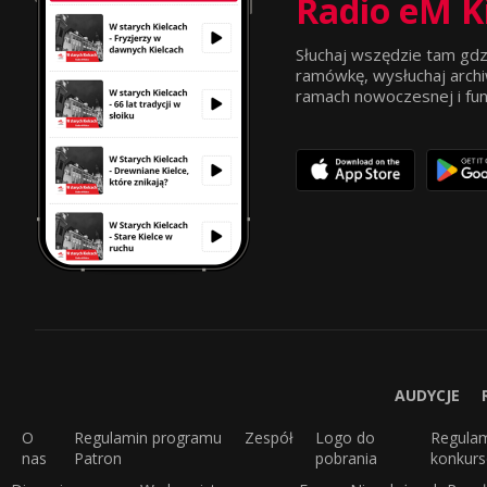
Radio eM K
Słuchaj wszędzie tam gdz
ramówkę, wysłuchaj archi
ramach nowoczesnej i funkc
AUDYCJE
O
Regulamin programu
Zespół
Logo do
Regula
nas
Patron
pobrania
konkur