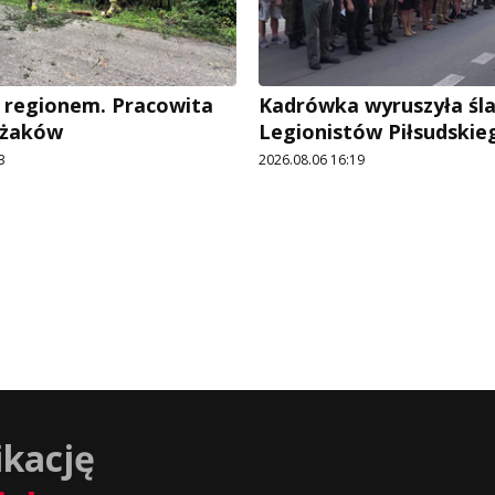
 regionem. Pracowita
Kadrówka wyruszyła śl
ażaków
Legionistów Piłsudskie
3
2026.08.06 16:19
ikację