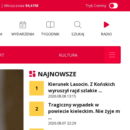
M
| Włoszczowa
94,4 FM
Tryb Ciemny
IA
WYDARZENIA
TYGODNIK
SZUKAJ
RADIO
RT
KULTURA
NAJNOWSZE
Kierunek Lasocin. Z Końskich
1
wyruszył rajd szlakie ...
2026.08.08 13:15
Tragiczny wypadek w
2
powiecie kieleckim. Nie żyje m
...
2026.08.07 22:29