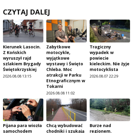
CZYTAJ DALEJ
Kierunek Lasocin.
Zabytkowe
Tragiczny
Z Końskich
motocykle,
wypadek w
wyruszył rajd
wyjątkowe
powiecie
szlakiem Brygady
wystawy i Święto
kieleckim. Nie żyje
Świętokrzyskiej
Chleba. Moc
motocyklista
atrakcji w Parku
2026.08.08 13:15
2026.08.07 22:29
Etnograficznym w
Tokarni
2026.08.08 11:02
Pijana para wiozła
Chcą wybudować
Burze nad
samochodem
chodniki i szukają
regionem.