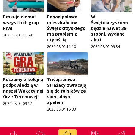
Brakuje niemal
Ponad połowa
W
wszystkich grup
mieszkańców
Świętokrzyskiem
krwi
Świętokrzyskiego
będzie nawet 38
ma problem z
stopni. Wydano
2026.08.05 11:58
otyłością
alert
2026.08.05 11:10
2026.08.05 09:34
Ruszamy z kolejną
Trwają żniwa.
podpowiedzią w
Strażacy zwracają
naszej Wakacyjnej
się do rolników ze
Grze Terenowej!
specjalnym
apelem
2026.08.05 09:12
2026.08.04 15:33