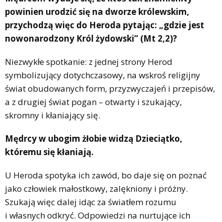
powinien urodzić się na dworze królewskim,
przychodzą więc do Heroda pytając: „gdzie jest
nowonarodzony Król żydowski” (Mt 2,2)?
Niezwykłe spotkanie: z jednej strony Herod
symbolizujący dotychczasowy, na wskroś religijny
świat obudowanych form, przyzwyczajeń i przepisów,
a z drugiej świat pogan – otwarty i szukający,
skromny i kłaniający się.
Mędrcy w ubogim żłobie widzą Dzieciątko,
któremu się kłaniają.
U Heroda spotyka ich zawód, bo daje się on poznać
jako człowiek małostkowy, zalękniony i próżny.
Szukają więc dalej idąc za światłem rozumu
i własnych odkryć. Odpowiedzi na nurtujące ich