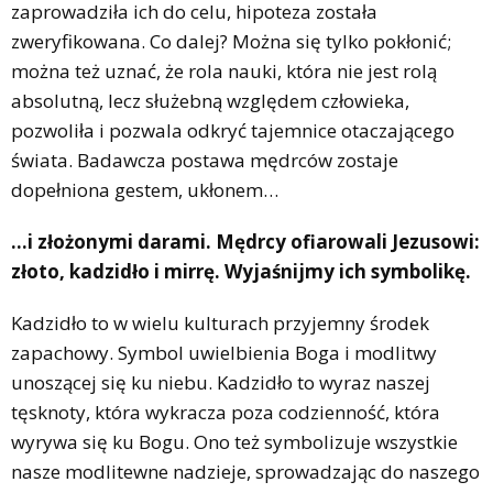
zaprowadziła ich do celu, hipoteza została
zweryfikowana. Co dalej? Można się tylko pokłonić;
można też uznać, że rola nauki, która nie jest rolą
absolutną, lecz służebną względem człowieka,
pozwoliła i pozwala odkryć tajemnice otaczającego
świata. Badawcza postawa mędrców zostaje
dopełniona gestem, ukłonem…
…i złożonymi darami. Mędrcy ofiarowali Jezusowi:
złoto, kadzidło i mirrę. Wyjaśnijmy ich symbolikę.
Kadzidło to w wielu kulturach przyjemny środek
zapachowy. Symbol uwielbienia Boga i modlitwy
unoszącej się ku niebu. Kadzidło to wyraz naszej
tęsknoty, która wykracza poza codzienność, która
wyrywa się ku Bogu. Ono też symbolizuje wszystkie
nasze modlitewne nadzieje, sprowadzając do naszego