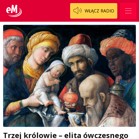
WŁĄCZ RADIO
Trzej królowie – elita ówczesnego