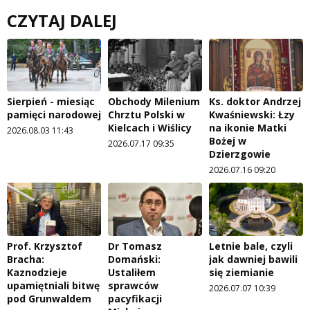
CZYTAJ DALEJ
Sierpień - miesiąc
Obchody Milenium
Ks. doktor Andrzej
pamięci narodowej
Chrztu Polski w
Kwaśniewski: Łzy
Kielcach i Wiślicy
na ikonie Matki
2026.08.03 11:43
Bożej w
2026.07.17 09:35
Dzierzgowie
2026.07.16 09:20
Prof. Krzysztof
Dr Tomasz
Letnie bale, czyli
Bracha:
Domański:
jak dawniej bawili
Kaznodzieje
Ustaliłem
się ziemianie
upamiętniali bitwę
sprawców
2026.07.07 10:39
pod Grunwaldem
pacyfikacji