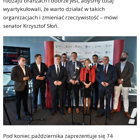
rodzaju branżach i dobrze jest, abyśmy tutaj
wyartykułowali, że warto działać w takich
organizacjach i zmieniać rzeczywistość – mówi
senator Krzysztof Słoń.
Pod koniec października zaprezentuje się 74