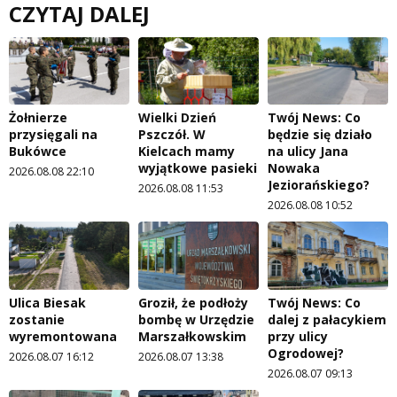
CZYTAJ DALEJ
Żołnierze
Wielki Dzień
Twój News: Co
przysięgali na
Pszczół. W
będzie się działo
Bukówce
Kielcach mamy
na ulicy Jana
wyjątkowe pasieki
Nowaka
2026.08.08 22:10
Jeziorańskiego?
2026.08.08 11:53
2026.08.08 10:52
Ulica Biesak
Groził, że podłoży
Twój News: Co
zostanie
bombę w Urzędzie
dalej z pałacykiem
wyremontowana
Marszałkowskim
przy ulicy
Ogrodowej?
2026.08.07 16:12
2026.08.07 13:38
2026.08.07 09:13