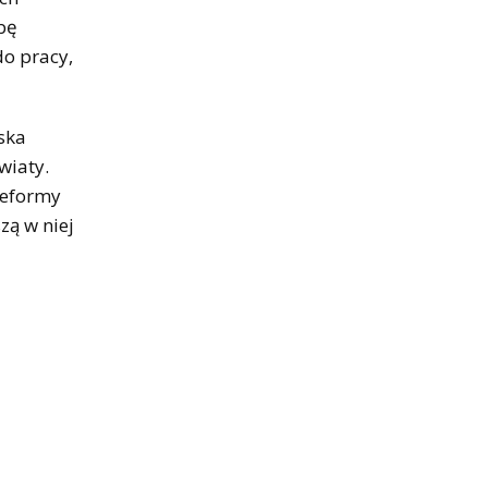
zbę
do pracy,
ska
wiaty.
reformy
zą w niej