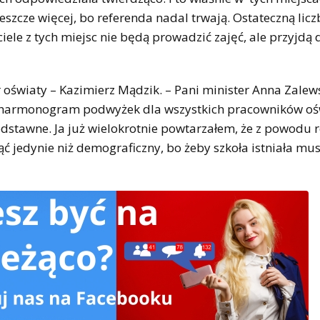
eszcze więcej, bo referenda nadal trwają. Ostateczną lic
le z tych miejsc nie będą prowadzić zajęć, ale przyjdą 
 oświaty – Kazimierz Mądzik. – Pani minister Anna Zalew
wi harmonogram podwyżek dla wszystkich pracowników oś
odstawne. Ja już wielokrotnie powtarzałem, że z powodu 
ć jedynie niż demograficzny, bo żeby szkoła istniała mus