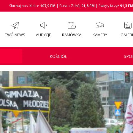
Słuchaj nas: Kielce
107,9 FM
| Busko-Zdrój
91,8 FM
| Święty Krzyż
91,3 F
TWÓJNEWS
AUDYCJE
RAMÓWKA
KAMERY
GALER
KOŚCIÓŁ
SPO