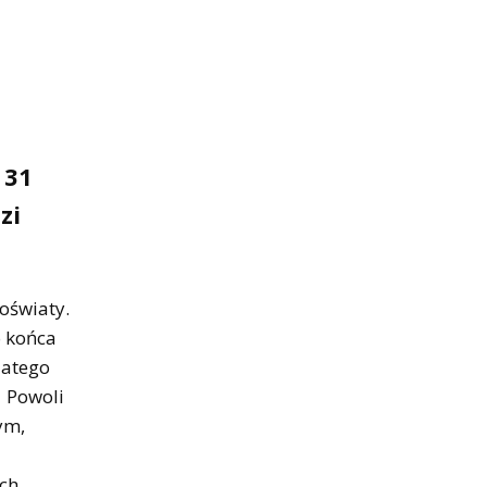
 31
zi
oświaty.
o końca
latego
. Powoli
ym,
ach