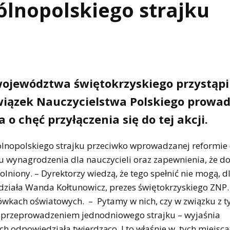
ólnopolskiego strajku
ojewództwa świętokrzyskiego przystąpi
wiązek Nauczycielstwa Polskiego prowad
o chęć przyłączenia się do tej akcji.
ólnopolskiego strajku przeciwko wprowadzanej reformie 
 wynagrodzenia dla nauczycieli oraz zapewnienia, że d
lniony. – Dyrektorzy wiedzą, że tego spełnić nie mogą, d
działa Wanda Kołtunowicz, prezes świętokrzyskiego ZNP
wkach oświatowych. – Pytamy w nich, czy w związku z t
 za przeprowadzeniem jednodniowego strajku – wyjaśnia
 odpowiedziała twierdząco. I to właśnie w tych miejsc