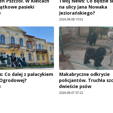
eń Pszczół. W Kielcach
Twój News: Co będzie si
ątkowe pasieki
na ulicy Jana Nowaka
Jeziorańskiego?
3
2026.08.08 10:52
: Co dalej z pałacykiem
Makabryczne odkrycie
y Ogrodowej?
policjantów. Truchła szc
dwieście psów
3
2026.08.07 07:22