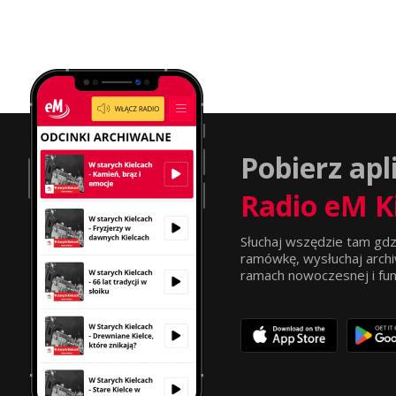
Pobierz apl
Radio eM K
Słuchaj wszędzie tam gdz
ramówkę, wysłuchaj archi
ramach nowoczesnej i funkc