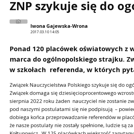
ZNP szykuje się do og
Iwona Gajewska-Wrona
2017.03.10 14:05
Ponad 120 placówek oświatowych z w
marca do ogólnopolskiego strajku. Z
w szkołach referenda, w których pyta 
Związek Nauczycielstwa Polskiego szykuje się do og
Związek domaga się dziesięcioprocentowego wzrostu
sierpnia 2022 roku żaden nauczyciel nie zostanie zwo
pod naszymi postulatami się nie podpisują – powie
dobiega końca przeprowadzanie referendów w placó
że nasze postulaty nie zostały spełnione, ludzie są
Kołtunowicz. W 125 placówkach większość zapytanych