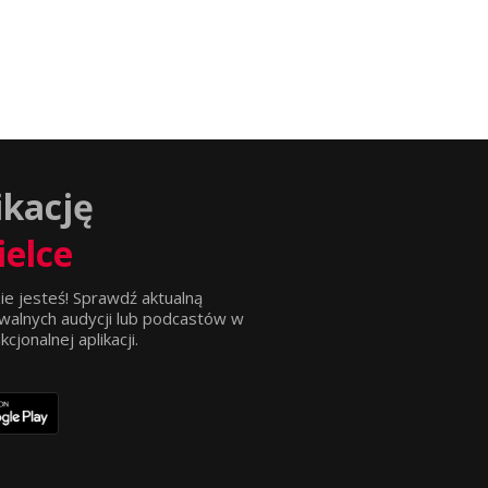
ikację
ielce
ie jesteś! Sprawdź aktualną
walnych audycji lub podcastów w
jonalnej aplikacji.