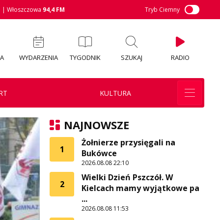
M
| Włoszczowa
94,4 FM
Tryb Ciemny
IA
WYDARZENIA
TYGODNIK
SZUKAJ
RADIO
RT
KULTURA
NAJNOWSZE
Żołnierze przysięgali na
1
Bukówce
2026.08.08 22:10
Wielki Dzień Pszczół. W
2
Kielcach mamy wyjątkowe pa
...
2026.08.08 11:53